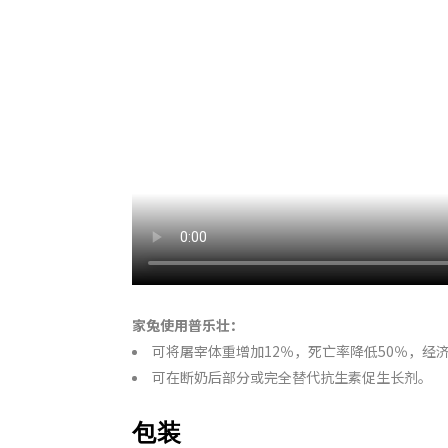
家兔使用普乐壮
：
可将屠宰体重增加12％，死亡率降低50％，经
可在断奶后部分或完全替代抗生素促生长剂。
包装