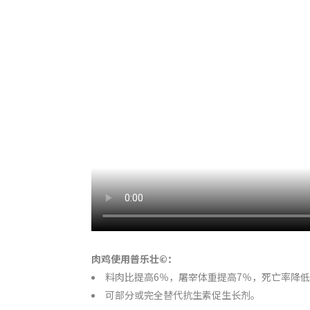
肉鸡使用普乐壮
©
：
料肉比提高6％，屠宰体重提高7％，死亡率降低
可部分或完全替代抗生素促生长剂。