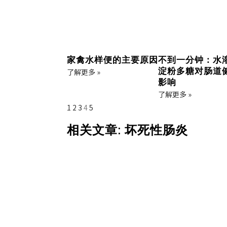
家禽水样便的主要原因
不到一分钟：水
淀粉多糖对肠道
了解更多 »
影响
了解更多 »
1
2
3
4
5
相关文章: 坏死性肠炎