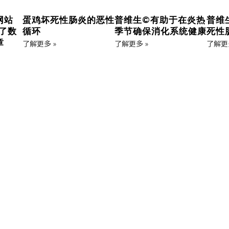
网站
蛋鸡坏死性肠炎的恶性
普维生©有助于在炎热
普维
表了数
循环
季节确保消化系统健康
死性
章
了解更多 »
了解更多 »
了解更多