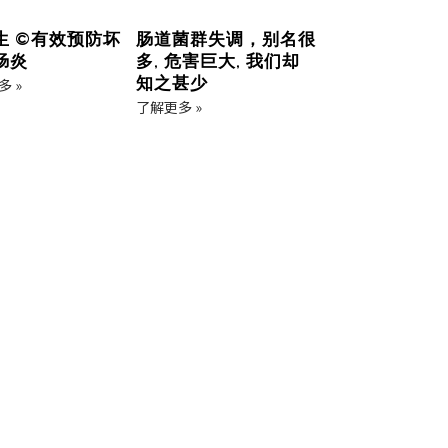
生 ©有效预防坏
肠道菌群失调，别名很
肠炎
多, 危害巨大, 我们却
知之甚少
 »
了解更多 »