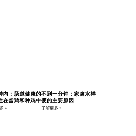
钟内：肠道健康的
不到一分钟：家禽水样
性在蛋鸡和种鸡中
便的主要原因
 »
了解更多 »