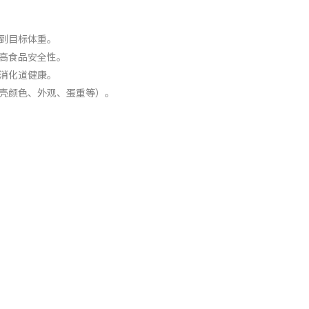
到目标体重。
高食品安全性。
消化道健康。
壳颜色、外观、蛋重等）。