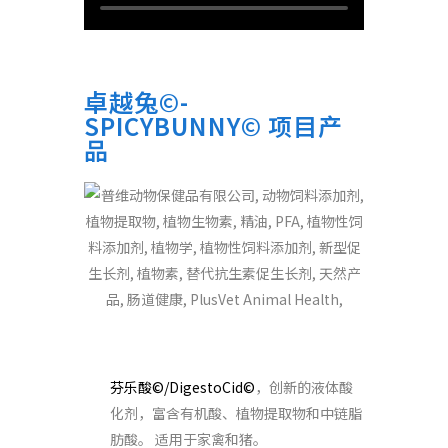
卓越兔©-
SPICYBUNNY© 项目产
品
通过饮用水促进肠道健康
芬乐酸©/DigestoCid©
，创新的液体酸
化剂，富含有机酸、植物提取物和中链脂
肪酸。 适用于家禽和猪。