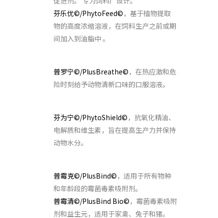
促进剂。 专为饲料厂设计。
芬乐优©/PhytoFeed©
，基于植物提取
物的高度浓缩溶液，在饲料生产之前或期
间加入到油脂中 。
热应激/危险情况
普罗宁©/PlusBreathe©
，在热应激和危
险时刻给予动物清新口味的口服溶液。
肉质
芬为宁©/PhytoShield©
，抗氧化精油、
电解质和维生素，旨在提高生产力并保持
动物水分。
霉菌毒素吸附
普霉克©/PlusBind©
，适用于所有物种
和年龄段的霉菌毒素吸附剂。
普霉清©/PlusBind Bio©
，霉菌毒素吸附
剂和益生元，适用于家禽、兔子和猪。