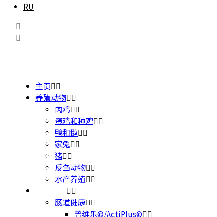
RU
主页
养殖动物
肉鸡
蛋鸡和种鸡
鸭和鹅
家兔
猪
反刍动物
水产养殖
产品介绍
肠道健康
普维乐©/ActiPlus©