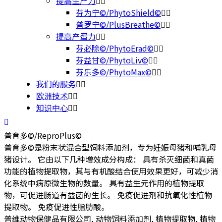
提高生产力
芬为宁©/PhytoShield©
普罗宁©/PlusBreathe©
提高产蛋力
芬必除©/PhytoErad©
芬益甘©/PhytoLiv©
芬乐多©/PhytoMax©
我们的服务
欧洲技术
知识中心
普育多©/ReproPlus©
普育多©是粉末状混合型饲料添加剂，专为妊娠母猪和哺乳母
猪设计。 它由以下几种增效成分构成： 具有杀灭细菌和真菌
功能的植物提取物，其与有机酸结合使用效果更好，可减少消
化系统中病原微生物的数量。 具有益生元作用的植物提取
物，可促进肠道有益菌的生长。 免疫促进剂和抗氧化性植物
提取物。 免疫促进性脂肪酸。
普维动物保健品有限公司, 动物饲料添加剂, 植物提取物, 植物