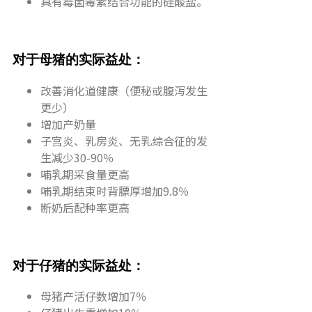
具有霉菌毒素结合功能的硅酸盐。
对于母猪的实际益处：
改善消化道健康（便秘或腹泻发生
更少）
增加产奶量
子宫炎、乳房炎、无乳综合征的发
生减少30-90％
哺乳期采食量更高
哺乳期结束时背膘厚增加9.8％
断奶后配种率更高
对于仔猪的实际益处：
母猪产活仔数增加7％