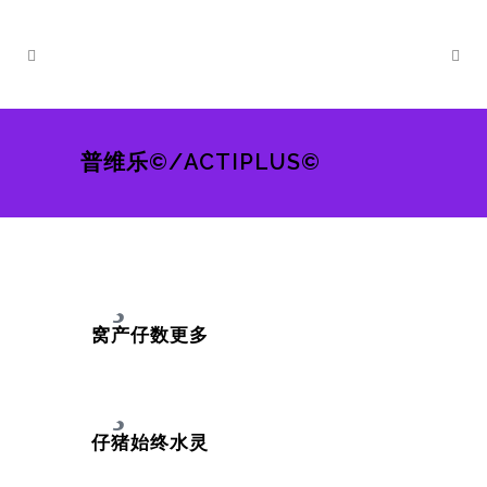
普维乐©/ACTIPLUS©
窝产仔数更多
仔猪始终水灵