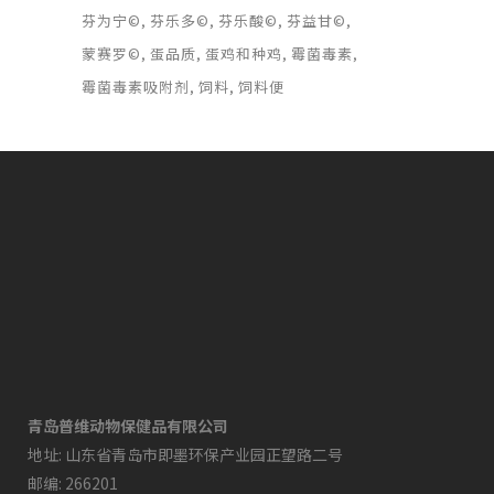
芬为宁©
芬乐多©
芬乐酸©
芬益甘©
蒙赛罗©
蛋品质
蛋鸡和种鸡
霉菌毒素
霉菌毒素吸附剂
饲料
饲料便
青岛普维动物保健品有限公司
地址: 山东省青岛市即墨环保产业园正望路二号
邮编: 266201