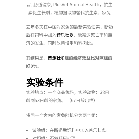
去年冬天在中国对家兔的最新实验证实，断奶
后在饲料中加入
普乐壮©
，能减少死亡率和腹
泻的发生，同时改善增重和料肉比。
其结果是，
普乐壮©
组的经济效益比对照组的
好9%。
实验条件
实验地点：一个商品兔场，实验动物：38日
龄到53日龄的家兔。 （67日龄出栏）
将同一个舍内的家兔随机分为两个组：
试验组：在断奶后饲料中加入普乐壮
©
。
对照组：不做任何处理。