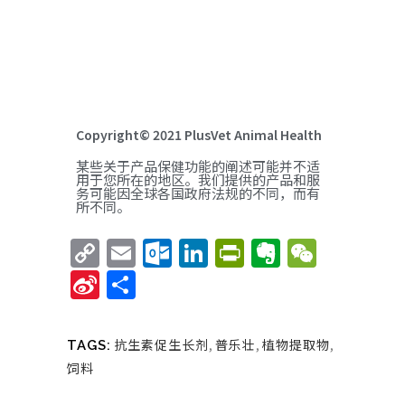
Copyright© 2021 PlusVet Animal Health
某些关于产品保健功能的阐述可能并不适
用于您所在的地区。我们提供的产品和服
务可能因全球各国政府法规的不同，而有
所不同。
Copy
Email
Outlook.com
LinkedIn
PrintFriend
Evernote
WeCha
Link
Sina
Share
Weibo
抗生素促生长剂
,
普乐壮
,
植物提取物
,
TAGS:
饲料