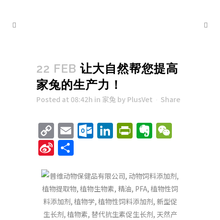
22 FEB
让大自然帮您提高
家兔的生产力！
Posted at 08:42h
in
家兔
by
PlusVet
Share
Copy
Email
Outlook.com
LinkedIn
PrintFriend
Evernote
WeCha
Link
Sina
Share
Weibo