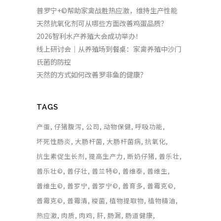
普罗宁+©帮助家禽战胜热应激，维持生产性能
天然抗氧化剂可从哪些方面改善鸡蛋品质？
2026智利水产养殖大会成功举办！
线上研讨会｜从养殖场到餐桌：家禽养殖中沙门
氏菌的防控
天然的方式如何改善罗非鱼的健康？
TAGS
产蛋
仔猪腹泻
公司
动物保健
呼吸功能
坏死性肠炎
大肠杆菌
大肠杆菌病
抗氧化
抗生素促生长剂
提高生产力
断奶仔猪
普乐壮
普乐壮©
普仔壮
普兰特©
普维泰
普维生
普维生©
普罗宁
普罗宁©
普育多
普霉克©
普霉克©
普霉清
梭菌
植物提取物
植物精油
热应激
肉质
肉鸡
肝
肠漏
肠道健康