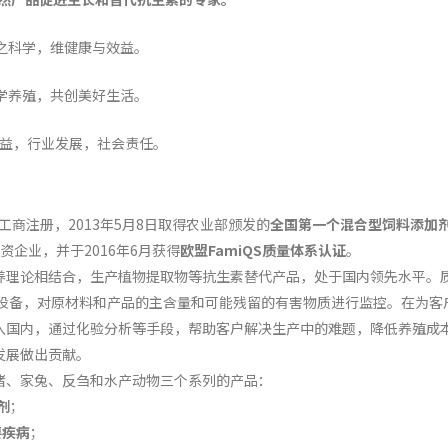
维健康与效益。
共创美好生活。
发展，社会责任。
工商注册，2013年5月8日取得农业部颁发的
全国第一个混合型饲料添加
资企业，并于2016年6月获得
欧盟FamiQS质量体系认证
。
养理论相结合，生产植物提取物等抗生素替代产品，处于国内领先水平。
设备，对原材料和产品的主含量和可能残留的有害物质进行监控。在为客
入国内，通过化验分析等手段，帮助客户解决生产中的难题，降低养殖成
发展做出贡献。
猪、家兔、反刍和水产动物三个系列的产品：
剂
；
要疾病
；