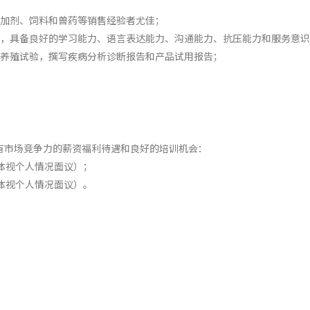
添加剂、饲料和兽药等销售经验者尤佳；
作，具备良好的学习能力、语言表达能力、沟通能力、抗压能力和服务意
的养殖试验，撰写疾病分析诊断报告和产品试用报告；
有市场竞争力的薪资福利待遇和良好的培训机会：
体视个人情况面议）；
体视个人情况面议）。