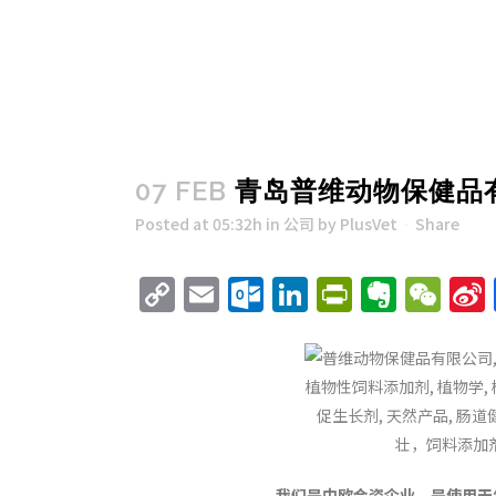
07 FEB
青岛普维动物保健品
Posted at 05:32h
in
公司
by
PlusVet
Share
Copy
Email
Outlook.com
LinkedIn
PrintFri
Evern
We
Link
我们是中欧合资企业，是使用天然产品