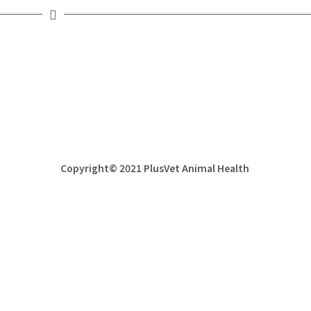
近期文章
天然抗氧化剂如何维持种鸡的生殖健康？
Copyright© 2021 PlusVet Animal Health
普罗宁+帮助鸭子战胜热应激，维持生产性能
普罗宁+©帮助家禽战胜热应激，维持生产性能
植物精油对抗热应激的清爽效果
2026年畜博会｜用天然的产品守护蛋鸡的“产蛋工
厂”