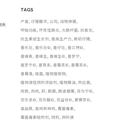
TAGS
产蛋
仔猪腹泻
公司
动物保健
创大
呼吸功能
坏死性肠炎
大肠杆菌
抗氧化
抗生素促生长剂
提高生产力
断奶仔猪
普乐壮
普乐壮©
普仔壮
普兰特©
普维泰
普维生
普维生©
普罗宁
普罗宁©
普育多
普霉克©
普霉克©
普霉清
梭菌
植物提取物
植物源性饲料添加剂
植物精油
热应激
肉质
肉鸡
肝
肠漏
肠道健康
芬为宁©
芬乐多©
芬乐酸©
芬益甘©
蒙赛罗©
蛋品质
蛋鸡和种鸡
霉菌毒素
霉菌毒素吸附剂
饲料
饲料便