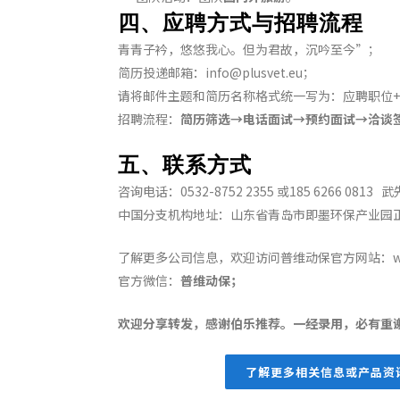
四、应聘方式与招聘流程
青青子衿，悠悠我心。但为君故，沉吟至今”；
简历投递邮箱：info@plusvet.eu；
请将邮件主题和简历名称格式统一写为：应聘职位+
招聘流程：
简历筛选→电话面试→预约面试→洽谈
五、联系方式
咨询电话：0532-8752 2355 或185 6266 0813 
中国分支机构地址：山东省青岛市即墨环保产业园正
了解更多公司信息，欢迎访问普维动保官方网站：www.p
官方微信：
普维动保；
欢迎分享转发，感谢伯乐推荐。一经录用，必有重
了解更多相关信息或产品资讯，请