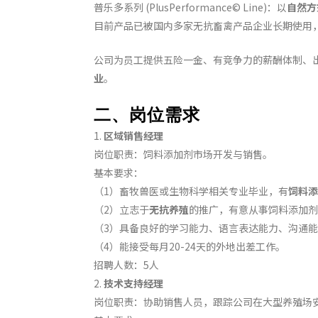
普乐多系列 (PlusPerformance© Line)：以
自然方
目前产品已被国内多家无抗畜禽产品企业长期使用
公司为员工提供五险一金、有竞争力的薪酬体制、
业
。
二、岗位需求
1.
区域销售经理
岗位职责：饲料添加剂市场开发与销售。
基本要求：
（1）畜牧兽医或生物科学相关专业毕业，有
饲料添
（2）立志于
无抗养殖
的推广，有意从事饲料添加剂
（3）具备良好的学习能力、语言表达能力、沟通
（4）能接受每月20-24天的外地出差工作。
招聘人数：5人
2.
技术支持经理
岗位职责：协助销售人员，跟踪公司在大型养殖场