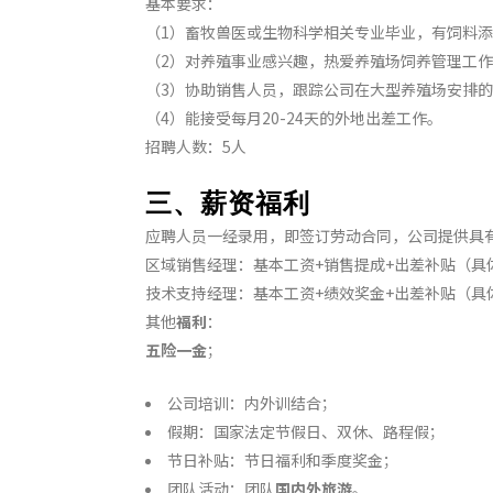
基本要求：
（1）畜牧兽医或生物科学相关专业毕业，有饲料
（2）对养殖事业感兴趣，热爱养殖场饲养管理工
（3）协助销售人员，跟踪公司在大型养殖场安排
（4）能接受每月20-24天的外地出差工作。
招聘人数：5人
三、薪资福利
应聘人员一经录用，即签订劳动合同，公司提供具
区域销售经理：基本工资+销售提成+出差补贴（具
技术支持经理：基本工资+绩效奖金+出差补贴（具
其他
福利
：
五险一金
；
公司培训：内外训结合；
假期：国家法定节假日、双休、路程假；
节日补贴：节日福利和季度奖金；
团队活动：团队
国内外旅游
。