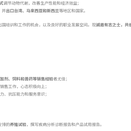
式
调节动物代谢，改善生产性能和经济效益；
，并
出口台湾、马来西亚和新西兰
等地区和国家。
出国培训和工作的机会，以及良好的职业发展空间。现
诚邀有志之士，共
加剂、饲料和兽药等销售经验
者尤佳；
销售工作，心态积极向上；
能力、抗压能力和服务意识；
安排的
养殖试验
，撰写疾病分析诊断报告和产品试用报告。