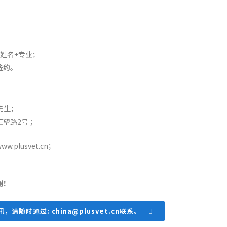
姓名+专业；
签约
。
武先生；
望路2号 ；
lusvet.cn；
谢！
随时通过: china@plusvet.cn联系。