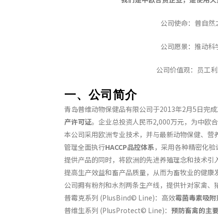
公司使命：普自然之科学，
公司愿景：推动科学养殖，
公司价值观：员工利益，行业
一、公司简介
青岛普维动物保健品有限公司于2013年2月5日完成
产许可证
。企业总投资人民币2,000万元，为中欧合
本公司采用欧洲专业技术，并与最新动物保健、营
管理全面执行
HACCP品控体系
，采用各种精密化验
提供产品的同时，将欧洲的先进养殖理念和技术引
提高生产效益和畜产品质量，从而为畜牧业的健康
公司拥有粉剂和水剂两条生产线，提供针对家禽、
普霉克系列 (PlusBind© Line)：高效
霉菌毒素吸附
普维生系列 (PlusProtect© Line)：
预防畜禽的主