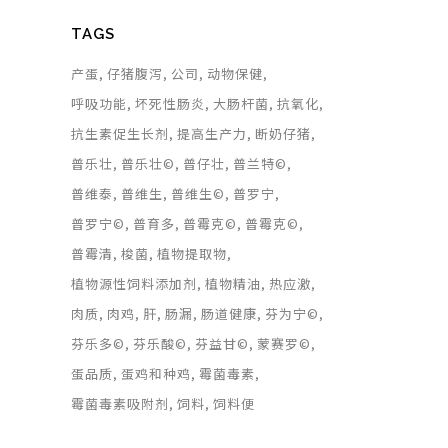
TAGS
产蛋
仔猪腹泻
公司
动物保健
呼吸功能
坏死性肠炎
大肠杆菌
抗氧化
抗生素促生长剂
提高生产力
断奶仔猪
普乐壮
普乐壮©
普仔壮
普兰特©
普维泰
普维生
普维生©
普罗宁
普罗宁©
普育多
普霉克©
普霉克©
普霉清
梭菌
植物提取物
植物源性饲料添加剂
植物精油
热应激
肉质
肉鸡
肝
肠漏
肠道健康
芬为宁©
芬乐多©
芬乐酸©
芬益甘©
蒙赛罗©
蛋品质
蛋鸡和种鸡
霉菌毒素
霉菌毒素吸附剂
饲料
饲料便