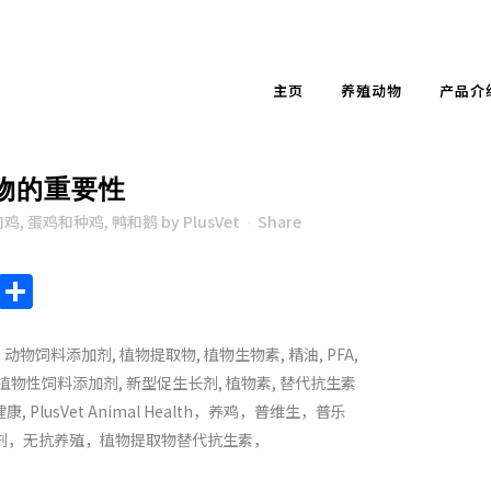
主页
养殖动物
产品介
物的重要性
肉鸡
,
蛋鸡和种鸡
,
鸭和鹅
by
PlusVet
Share
endly
ote
Chat
Sina
Share
Weibo