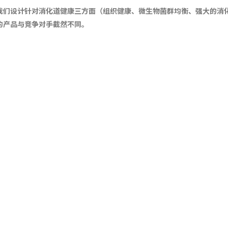
我们设计针对消化道健康三方面
（组织健康、
微生物菌群均衡、强大的消
的产品与竞争对手截然不同。