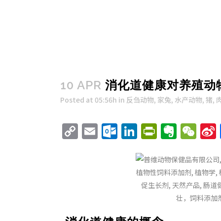
10 APR
消化道健康对养殖动
Posted at 05:56h
in
反刍动物
,
家兔
,
水产动物
,
猪
,
Copy
Email
Outlook.com
LinkedIn
PrintFri
Evern
We
Link