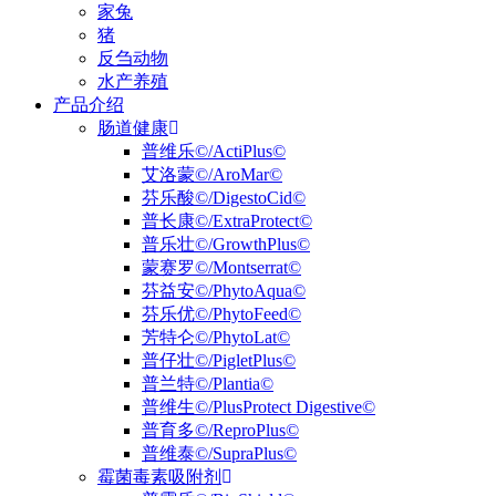
家兔
猪
反刍动物
水产养殖
产品介绍
肠道健康
普维乐©/ActiPlus©
艾洛蒙©/AroMar©
芬乐酸©/DigestoCid©
普长康©/ExtraProtect©
普乐壮©/GrowthPlus©
蒙赛罗©/Montserrat©
芬益安©/PhytoAqua©
芬乐优©/PhytoFeed©
芳特仑©/PhytoLat©
普仔壮©/PigletPlus©
普兰特©/Plantia©
普维生©/PlusProtect Digestive©
普育多©/ReproPlus©
普维泰©/SupraPlus©
霉菌毒素吸附剂