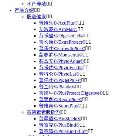
水产养殖
产品介绍
肠道健康
普维乐©/ActiPlus©
艾洛蒙©/AroMar©
芬乐酸©/DigestoCid©
普长康©/ExtraProtect©
普乐壮©/GrowthPlus©
蒙赛罗©/Montserrat©
芬益安©/PhytoAqua©
芬乐优©/PhytoFeed©
芳特仑©/PhytoLat©
普仔壮©/PigletPlus©
普兰特©/Plantia©
普维生©/PlusProtect Digestive©
普育多©/ReproPlus©
普维泰©/SupraPlus©
霉菌毒素吸附剂
普霉盾©/BioShield©
普霉克©/PlusBind©
普霉清©/PlusBind Bio©