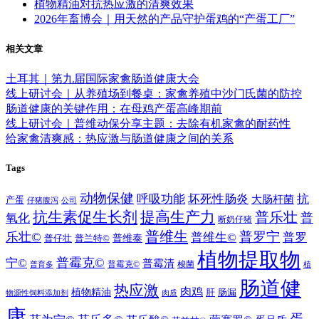
植物精油对抗热应激的清爽效果
2026年畜博会｜用天然的产品守护蛋鸡的“产蛋工厂”
相关文章
土耳其｜第九届国际家禽肠道健康大会
线上研讨会｜从养殖场到餐桌：家禽养殖中沙门氏菌的防控
肠道健康的关键作用：在母鸡产蛋高峰期前
线上研讨会｜普维动保分享主题：去除有机家禽的耐药性
给家禽清爽感：热应激与肠道健康之间的关系
Tags
动物保健
呼吸功能
坏死性肠炎
抗
大肠杆菌
产蛋
仔猪腹泻
公司
抗生素促生长剂
提高生产力
普乐壮
普
氧化
断奶仔猪
普维生
乐壮©
普罗宁
普维生©
普罗
普仔壮
普兰特©
普维泰
植物提取物
普霉克©
宁©
普霉清
梭菌
普霉克©
普育多
植
肠道健
热应激
肉鸡
植物精油
肝
肠漏
物源性饲料添加剂
肉质
康