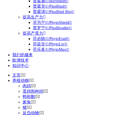
普霉盾©/BioShield©
普霉克©/PlusBind©
普霉清©/PlusBind Bio©
提高生产力
芬为宁©/PhytoShield©
普罗宁©/PlusBreathe©
提高产蛋力
芬必除©/PhytoErad©
芬益甘©/PhytoLiv©
芬乐多©/PhytoMax©
我们的服务
欧洲技术
知识中心
主页
养殖动物
肉鸡
蛋鸡和种鸡
鸭和鹅
家兔
猪
反刍动物