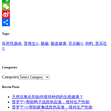
Evernote
WeChat
Sina
Weibo
Share
Tags:
坏死性肠炎
,
普维生©
,
肠漏
,
肠道健康
,
芬乐酸©
,
饲料. 普乐壮
©
Categories
Categories
Recent Posts
天然抗氧化剂如何维持种鸡的生殖健康？
普罗宁+帮助鸭子战胜热应激，维持生产性能
普罗宁+©帮助家禽战胜热应激，维持生产性能