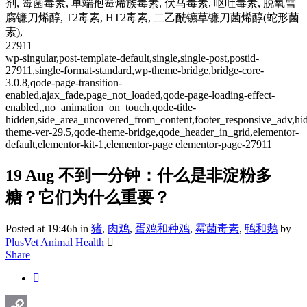
剂, 霉菌毒素, 单端孢霉烯族毒素, 伏马毒素, 呕吐毒素, 脱氧雪
腐镰刀烯醇, T2毒素, HT2毒素, 二乙酰镳草镰刀菌烯醇(蛇形菌
素),
27911
wp-singular,post-template-default,single,single-post,postid-
27911,single-format-standard,wp-theme-bridge,bridge-core-
3.0.8,qode-page-transition-
enabled,ajax_fade,page_not_loaded,qode-page-loading-effect-
enabled,,no_animation_on_touch,qode-title-
hidden,side_area_uncovered_from_content,footer_responsive_adv,h
theme-ver-29.5,qode-theme-bridge,qode_header_in_grid,elementor-
default,elementor-kit-1,elementor-page elementor-page-27911
19 Aug
不到一分钟：什么是非淀粉多
糖？它们为什么重要？
Posted at 19:46h
in
猪
,
肉鸡
,
蛋鸡和种鸡
,
霉菌毒素
,
鸭和鹅
by
PlusVet Animal Health
Share