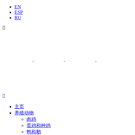
EN
ESP
RU
主页
养殖动物
肉鸡
蛋鸡和种鸡
鸭和鹅