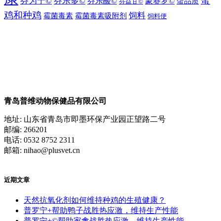
蛋
芬为宁©
芬乐多©
芬乐酸©
蒙赛罗©
蛋品质
芬益甘©
鸡和种鸡
饲料
霉菌毒素
霉菌毒素吸附剂
饲料便
青岛普维动物保健品有限公司
地址: 山东省青岛市即墨环保产业园正望路二号
邮编: 266201
电话: 0532 8752 2311
邮箱: nihao@plusvet.cn
近期文章
天然抗氧化剂如何维持种鸡的生殖健康？
普罗宁+帮助鸭子战胜热应激，维持生产性能
普罗宁+©帮助家禽战胜热应激，维持生产性能