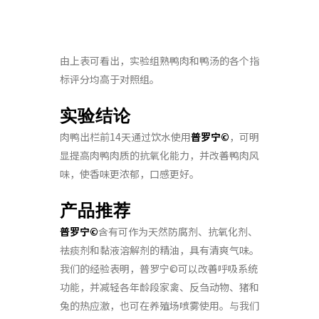
由上表可看出，实验组熟鸭肉和鸭汤的各个指
标评分均高于对照组。
实验结论
肉鸭出栏前14天通过饮水使用
普罗宁©
，可明
显提高肉鸭肉质的抗氧化能力，并改善鸭肉风
味，使香味更浓郁，口感更好。
产品推荐
普罗宁©
含有可作为天然防腐剂、抗氧化剂、
祛痰剂和黏液溶解剂的精油，具有清爽气味。
我们的经验表明，普罗宁©可以改善呼吸系统
功能，并减轻各年龄段家禽、反刍动物、猪和
兔的热应激，也可在养殖场喷雾使用。与我们