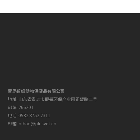
青岛普维动物保健品有限公司
地址: 山东省青岛市即墨环保产业园正望路二号
邮编: 266201
电话: 0532 8752 2311
邮箱: nihao@plusvet.cn