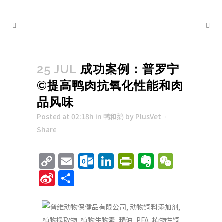
25 JUL
成功案例：普罗宁
©提高鸭肉抗氧化性能和肉
品风味
Posted at 02:18h
in
鸭和鹅
by
PlusVet
Share
Copy
Email
Outlook.com
LinkedIn
PrintFriend
Evernote
WeCha
Link
Sina
Share
Weibo