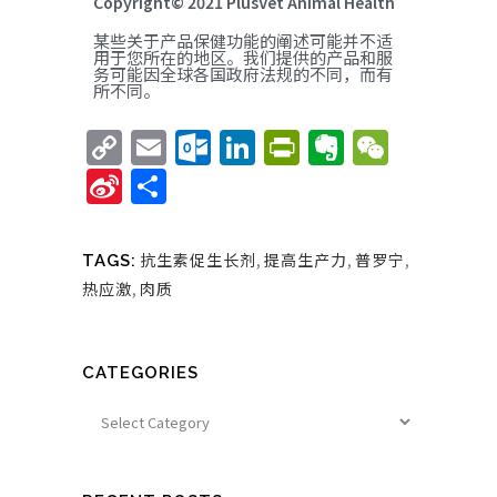
Copyright© 2021 PlusVet Animal Health
某些关于产品保健功能的阐述可能并不适
用于您所在的地区。我们提供的产品和服
务可能因全球各国政府法规的不同，而有
所不同。
Copy
Email
Outlook.com
LinkedIn
PrintFriend
Evernote
WeCha
Link
Sina
Share
Weibo
抗生素促生长剂
,
提高生产力
,
普罗宁
,
TAGS:
热应激
,
肉质
CATEGORIES