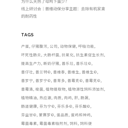
为什么天热了母鸡下蛋少？
线上研讨会｜普维动保分享主题：去除有机家禽
的耐药性
TAGS
产蛋
仔猪腹泻
公司
动物保健
呼吸功能
坏死性肠炎
大肠杆菌
抗氧化
抗生素促生长剂
提高生产力
断奶仔猪
普乐壮
普乐壮©
普仔壮
普兰特©
普维泰
普维生
普维生©
普罗宁
普罗宁©
普育多
普霉克©
普霉克©
普霉清
梭菌
植物提取物
植物源性饲料添加剂
植物精油
热应激
肉质
肉鸡
肝
肠漏
肠道健康
芬为宁©
芬乐多©
芬乐酸©
芬益甘©
蒙赛罗©
蛋品质
蛋鸡和种鸡
霉菌毒素
霉菌毒素吸附剂
饲料
饲料便