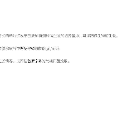
形式的精油挥发至已接种待测试微生物的培养基中，可抑制微生物的生长
位体积空气中
普罗宁
©
的体积(µl/mL)。
生长情况，以评估
普罗宁
©
的气相抑菌效果。