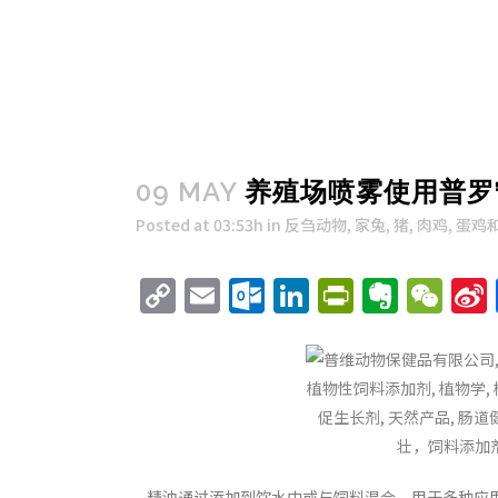
09 MAY
养殖场喷雾使用普罗
Posted at 03:53h
in
反刍动物
,
家兔
,
猪
,
肉鸡
,
蛋鸡
Copy
Email
Outlook.com
LinkedIn
PrintFri
Evern
We
Link
精油通过添加到饮水中或与饲料混合，用于多种应