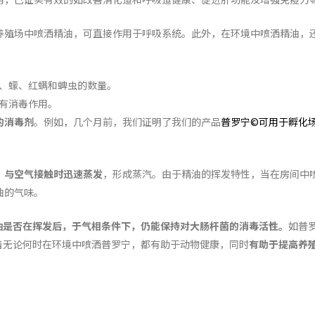
养殖场中喷洒精油，可直接作用于呼吸系统。此外，在环境中喷洒精油，
、蠓、红螨和蜱虫的数量。
有消毒作用。
的消毒剂
。例如，几个月前，我们证明了我们的产品
普罗宁©可用于孵化
，与空气接触时迅速蒸发
，形成蒸汽。由于精油的挥发特性，当在房间中
油的气味。
油是否在挥发后，于气相条件下，仍能保持对大肠杆菌的消毒活性。
如普
着无论何时在环境中喷洒普罗宁，都有助于动物健康，同时
有助于提高养