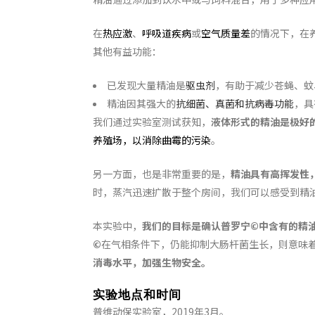
在
热应激
、
呼吸道疾病
或
空气质量差
的情况下，在
其他有益功能：
已发现大量精油是
驱虫剂
，有助于减少苍蝇、蚊
精油因其强大的
抗细菌、真菌和抗病毒功能
，具
我们通过实验室测试获知，
液体形式的精油是极好
养殖场，以消除曲霉的污染
。
另一方面，也是非常重要的是，
精油具有高挥发性
时，蒸汽迅速扩散于整个房间，我们可以感受到精
本实验中，
我们的目标是确认普罗宁©中含有的精
©
在气相条件下，仍能抑制大肠杆菌生长，则意味
消毒水平，加强生物安全。
实验地点和时间
普维动保实验室，2019年3月。