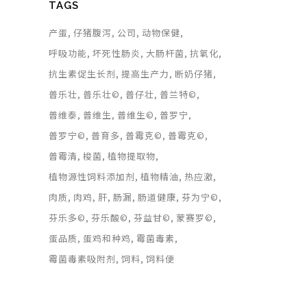
TAGS
产蛋
仔猪腹泻
公司
动物保健
呼吸功能
坏死性肠炎
大肠杆菌
抗氧化
抗生素促生长剂
提高生产力
断奶仔猪
。
普乐壮
普乐壮©
普仔壮
普兰特©
普维泰
普维生
普维生©
普罗宁
普罗宁©
普育多
普霉克©
普霉克©
普霉清
梭菌
植物提取物
植物源性饲料添加剂
植物精油
热应激
肉质
肉鸡
肝
肠漏
肠道健康
芬为宁©
芬乐多©
芬乐酸©
芬益甘©
蒙赛罗©
蛋品质
蛋鸡和种鸡
霉菌毒素
霉菌毒素吸附剂
饲料
饲料便