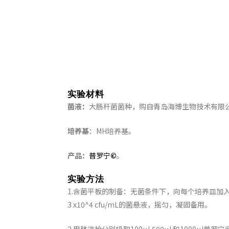
实验材料
菌液：
大肠杆菌菌种，购自青岛海博生物技术有限
培养基
：MH培养基。
产品：
普罗宁
©
。
实验方法
1.含菌平板的制备：无菌条件下，向每个培养皿加入1
3 x10^4 cfu/mL的菌悬液，摇匀，凝固备用。