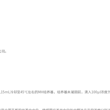
公司。
5mL冷却至45℃左右的MH培养基，培养基未凝固前，滴入100µl浓度