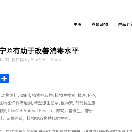
主页
养殖动物
产品介
宁©有助于改善消毒水平
和种鸡
,
鸭和鹅
by
PlusVet
Share
endly
ote
Chat
Sina
Share
Weibo
用，已证实有效的如改善消化道和呼吸道健康、促进肝功能及增强免疫力