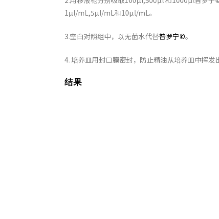
2.用移液枪分别吸取100µl,500µl 和1000µl普罗宁
1µl/mL,5µl/mL和10µl/mL。
3.空白对照组中，以无菌水代替
普罗宁
©
。
4. 培养皿用封口膜密封，防止精油从培养皿中挥发
结果