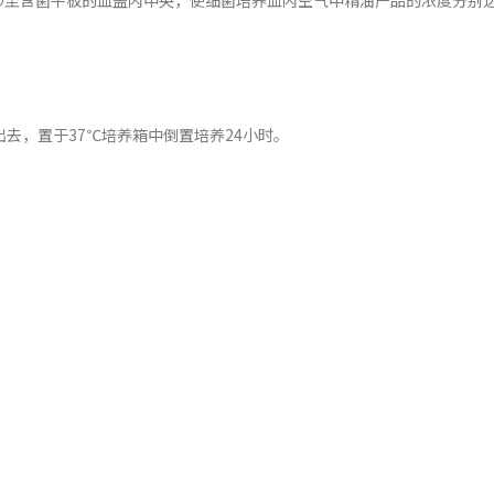
©
至含菌平板的皿盖内中央，使细菌培养皿内空气中精油产品的浓度分别
出去，置于37℃培养箱中倒置培养24小时。