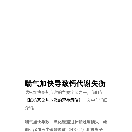
喘气加快导致钙代谢失衡
喘气加快是热应激的主要症状之一，我们在
《抵抗家禽热应激的营养策略》
一文中有详细
介绍。
喘气加快导致二氧化碳通过肺部过度损失，继
而引起血液中碳酸氢盐（
H
CO
）和氢离子
2
3