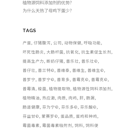
植物源饲料添加剂的优势？
为什么天热了母鸡下蛋少？
TAGS
产蛋
仔猪腹泻
公司
动物保健
呼吸功能
坏死性肠炎
大肠杆菌
抗氧化
抗生素促生长剂
提高生产力
断奶仔猪
普乐壮
普乐壮©
普仔壮
普兰特©
普维泰
普维生
普维生©
普罗宁
普罗宁©
普育多
普霉克©
普霉克©
普霉清
梭菌
植物提取物
植物源性饲料添加剂
植物精油
热应激
肉质
肉鸡
肝
肠漏
肠道健康
芬为宁©
芬乐多©
芬乐酸©
芬益甘©
蒙赛罗©
蛋品质
蛋鸡和种鸡
霉菌毒素
霉菌毒素吸附剂
饲料
饲料便