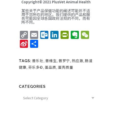
Copyright© 2021 PlusVet Animal Health
某些关于产品保健功能的阐述可能并不适
用于您所在的地区。我们提供的产品和服
务可能因全球各国政府法规的不同，而有
所不同。
Copy
Email
Outlook.com
LinkedIn
PrintFriend
Evernote
WeCha
Link
Sina
Share
Weibo
普乐壮
,
普维生
,
普罗宁
,
热应激
,
肠道
TAGS:
健康
,
芬乐多©
,
蛋品质
,
蛋壳质量
CATEGORIES