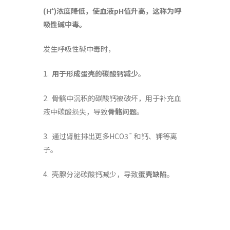
(H
)
浓度降低，使血液
pH
值升高，这称为呼
+
吸性碱中毒。
发生呼吸性碱中毒时，
1.
用于形成蛋壳的碳酸钙减少
。
2. 骨骼中沉积的碳酸钙被破坏，用于补充血
液中碳酸损失，导致
骨骼问题
。
3. 通过肾脏排出更多HCO3¯ 和钙、钾等离
子。
4. 壳腺分泌碳酸钙减少，导致
蛋壳缺陷
。