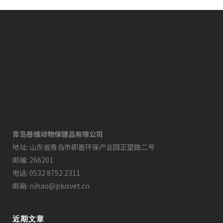
青岛普维动物保健品有限公司
地址: 山东省青岛市即墨环保产业园正望路二号
邮编: 266201
电话: 0532 8752 2311
邮箱: nihao@plusvet.cn
近期文章