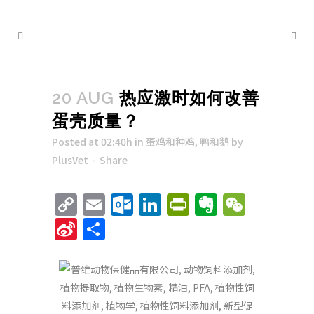
20 AUG
热应激时如何改善
蛋壳质量？
Posted at 02:40h
in
蛋鸡和种鸡
,
鸭和鹅
by
PlusVet
Share
Copy
Email
Outlook.com
LinkedIn
PrintFriend
Evernote
WeCha
Link
Sina
Share
Weibo