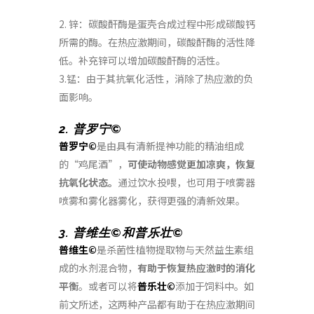
2. 锌：碳酸酐酶是蛋壳合成过程中形成碳酸钙
所需的酶。在热应激期间，碳酸酐酶的活性降
低。补充锌可以增加碳酸酐酶的活性。
3.锰：由于其抗氧化活性，消除了热应激的负
面影响。
2. 普罗宁©
普罗宁©
是由具有清新提神功能的精油组成
的“鸡尾酒”，
可使动物感觉更加凉爽，恢复
抗氧化状态。
通过饮水投喂，也可用于喷雾器
喷雾和雾化器雾化，获得更强的清新效果。
3. 普维生©和普乐壮©
普维生©
是杀菌性植物提取物与天然益生素组
成的水剂混合物，
有助于恢复热应激时的消化
平衡
。或者可以将
普乐壮©
添加于饲料中。如
前文所述，这两种产品都有助于在热应激期间