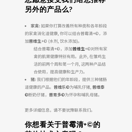
另外的产品么?
家禽:
如果你打算改善所有种类和各年龄段
的家禽消化道健康, 你可以结合普霉清
+©，添
加
普维生
+© (水剂, 饮水添加)。
结合普霉清
+©，添加
普维生
+©
对所有家
禽的肌胃健康特别有用。此外, 在雏鸡生
活的前两个周和第一个月, 这两种产品
结
合使用，提高健康和生产力。
猪:
我们根据他们的年龄段，提供三种猪肠
道健康的产品。
普维乐©
为哺乳仔猪,
普维泰
©
断奶仔猪，
普育多©
为怀孕和哺乳母猪。
更多详细信息，请不要犹豫联系我们。
你想看关于普霉清+©
的