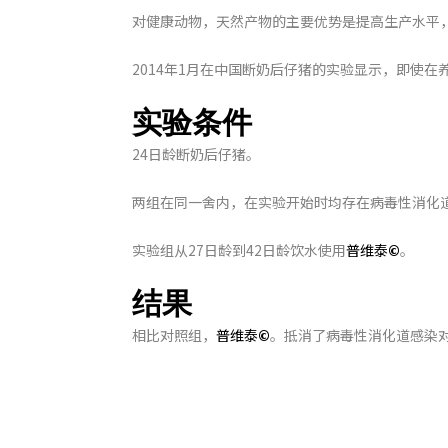
对健康动物，天然产物的主要优势是提高生产水平
2014年1月在中国断奶后仔猪的实验显示，即使
实验条件
24日龄断奶后仔猪。
两组在同一舍内，在实验开始时均存在病毒性消化
实验组从27日龄到42日龄饮水使用
普维泰
©
。
结果
相比对照组，
普维泰
©
。抵消了病毒性消化道感染