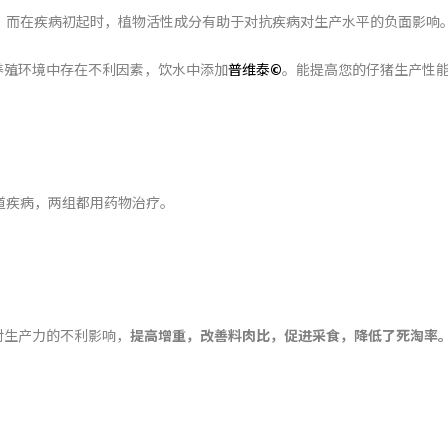
，而在疾病初起时，植物活性成分有助于对抗疾病对生产水平的负面影响
在养殖环境中存在不利因素，饮水中添加
普维泰
©
。能提高您的仔猪生产性
道疾病，两组都用药物治疗。
对生产力的不利影响，
提高增重，改善料肉比，促进采食，降低了死淘率