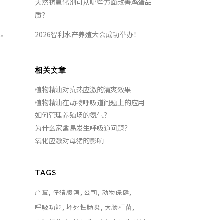
天然抗氧化剂可从哪些方面改善鸡蛋品
。
质？
能。
2026智利水产养殖大会成功举办！
相关文章
植物精油对抗热应激的清爽效果
植物精油在动物呼吸道问题上的应用
如何管理养殖场的氨气？
为什么家禽易发生呼吸道问题？
氧化应激对母猪的影响
。
TAGS
产蛋
仔猪腹泻
公司
动物保健
呼吸功能
坏死性肠炎
大肠杆菌