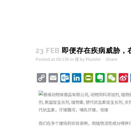
23 FEB
即便存在疾病威胁，
Posted at 09:13h
in
猪
by
PlusVet
Share
Copy
Email
Outlook.com
LinkedIn
PrintFri
Evern
We
Link
我们在多个猪场的实验表明，用植物活性成分喂养