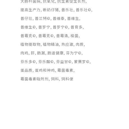
大肠杆菌病
抗氧化
抗生素促生长剂
提高生产力
断奶仔猪
普乐壮
普乐壮©
普仔壮
普兰特©
普维泰
普维生
普维生©
普罗宁
普罗宁©
普育多
普霉克©
普霉克©
普霉清
梭菌
植物提取物
植物精油
热应激
肉质
肉鸡
肝
肠漏
肠道健康
芬为宁©
芬乐多©
芬乐酸©
芬益甘©
蒙赛罗©
蛋品质
蛋鸡和种鸡
霉菌毒素
霉菌毒素吸附剂
饲料
饲料便