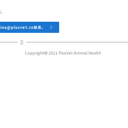
作。
a@plusvet.cn联系。
Copyright© 2021 PlusVet Animal Health
近期文章
普罗宁+©帮助家禽战胜热应激，维持生产性能
植物精油对抗热应激的清爽效果