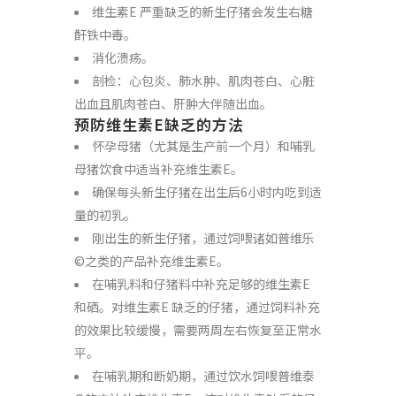
维生素E 严重缺乏的新生仔猪会发生右糖
酐铁中毒。
消化溃疡。
剖检：心包炎、肺水肿、肌肉苍白、心脏
出血且肌肉苍白、肝肿大伴随出血。
预防维生素E缺乏的方法
怀孕母猪（尤其是生产前一个月）和哺乳
母猪饮食中适当补充维生素E。
确保每头新生仔猪在出生后6小时内吃到适
量的初乳。
刚出生的新生仔猪，通过饲喂诸如普维乐
©之类的产品补充维生素E。
在哺乳料和仔猪料中补充足够的维生素E
和硒。对维生素E 缺乏的仔猪，通过饲料补充
的效果比较缓慢，需要两周左右恢复至正常水
平。
在哺乳期和断奶期，通过饮水饲喂普维泰