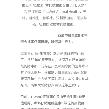
血液中维生素E 水平
低会损害仔猪健康，降低其生产力。
维生素E（α-生育酚）缺乏是猪群的老问题
了。从50年前直至现在，该问题在所有年龄
段的猪中都广泛存在。虽然如今猪的营养水平
有了很大提升，仔猪缺乏维生素E仍会引起健
康问题和生产力低下等并发症。本文将讨论其
原因。所幸大龄猪很少再缺乏维生素E 。
目前，
1-2%
的仔猪死亡是由于维生素
E
缺乏
造成的。断奶仔猪是维生素
E
缺乏的高发群