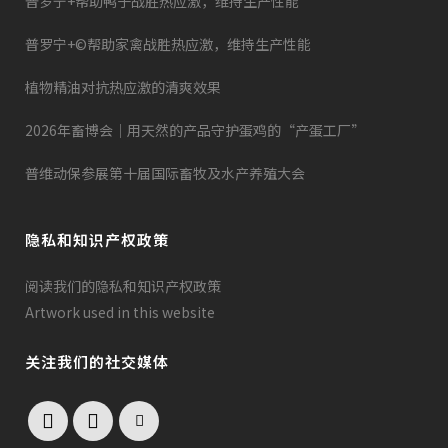
普罗宁+帮助鸭子战胜热应激，维持生产性能
普罗宁+©帮助家禽战胜热应激，维持生产性能
植物精油对抗热应激的清爽效果
2026年畜博会｜用天然的产品守护蛋鸡的“产蛋工厂”
普维动保参展第十届国际畜牧及水产养殖大会
隐私和知识产权政策
阅读我们的隐私和知识产权政策
Artwork used in this website
关注我们的社交媒体