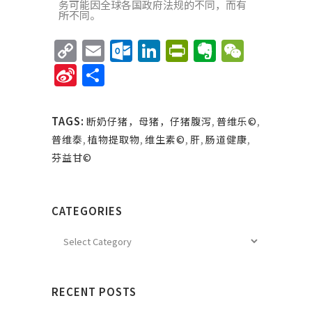
务可能因全球各国政府法规的不同，而有
所不同。
Copy
Email
Outlook.com
LinkedIn
PrintFriend
Evernote
WeCha
Link
Sina
Share
Weibo
TAGS:
断奶仔猪，母猪，仔猪腹泻
,
普维乐©
,
普维泰
,
植物提取物
,
维生素©
,
肝
,
肠道健康
,
芬益甘©
CATEGORIES
RECENT POSTS