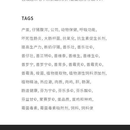
TAGS
产蛋
仔猪腹泻
公司
动物保健
呼吸功能
坏死性肠炎
大肠杆菌
抗氧化
抗生素促生长剂
提高生产力
断奶仔猪
普乐壮
普乐壮©
普仔壮
普兰特©
普维泰
普维生
普维生©
普罗宁
普罗宁©
普育多
普霉克©
普霉克©
普霉清
梭菌
植物提取物
植物源性饲料添加剂
植物精油
热应激
肉质
肉鸡
肝
肠漏
肠道健康
芬为宁©
芬乐多©
芬乐酸©
芬益甘©
蒙赛罗©
蛋品质
蛋鸡和种鸡
霉菌毒素
霉菌毒素吸附剂
饲料
饲料便