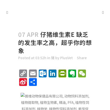
07 APR
仔猪维生素E 缺乏
的发生率之高，超乎你的想
象
Posted at 03:52h
in
猪
by
PlusVet
Share
Copy
Email
Outlook.com
LinkedIn
PrintFriend
Evernote
WeCha
Link
Sina
Share
Weibo