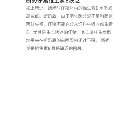
断奶仔猪维生素E缺乏
如上所述，断奶时仔猪体内的维生素E 水平或
高或低。断奶后，由于消化酶分泌不足和肠道
菌群失衡，仔猪不能充分从饲料中吸收维生素
E。尤其是生长快速的仔猪，其血液中生育酚
水平会在断奶后的前两周内迅速下降， 断奶
期
是维生素
E
最易缺乏的阶段。