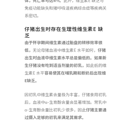
体，死亡率可达
4%
。
此外，维生素E 缺乏与
免疫功能缺失和猪呼吸道疾病综合症等疾病关
系密切。
仔猪出生时存在生理性维生素E 缺
乏
由于怀孕期间维生素通过胎盘的转移效率很
低，
无论母猪血液中维生素E 水平如何，
仔猪
出生时血液中维生素水平总是偏低的。如果新
生仔猪没有吃到适当剂量的初乳，
如此低的维
生素E 水平
容易使其在哺乳期和断奶后出现维
E
缺乏。
因初乳中维生素含量极为丰富，仔猪食用初乳
后，血液中α-生育酚含量会显著增加。常乳中
α-生育酚含量比初乳少很多，因此
仔猪主要通
过摄入足够的初乳来满足其需求。