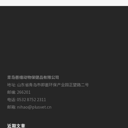
青岛普维动物保健品有限公司
地址: 山东省青岛市即墨环保产业园正望路二号
邮编: 266201
电话: 0532 8752 2311
邮箱: nihao@plusvet.cn
近期文章