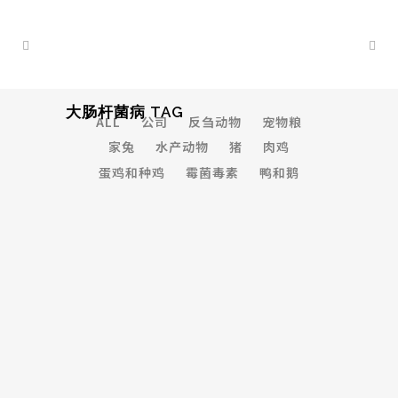
大肠杆菌病 TAG
ALL
公司
反刍动物
宠物粮
家兔
水产动物
猪
肉鸡
蛋鸡和种鸡
霉菌毒素
鸭和鹅
肠-肝轴和肠-脑轴：肠道菌群影响脂肪
沉积
...
15 December, 2022