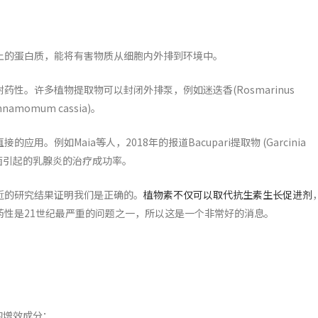
上的蛋白质，能将有害物质从细胞内外排到环境中。
性。许多植物提取物可以封闭外排泵，例如迷迭香(Rosmarinus
Cinnamomum cassia)。
。例如Maia等人，2018年的报道Bacupari提取物 (Garcinia
链球菌引起的乳腺炎的治疗成功率。
近的研究结果证明我们是正确的。
植物素不仅可以取代抗生素生长促进剂
药性是21世纪最严重的问题之一，所以这是一个非常好的消息。
的增效成分：