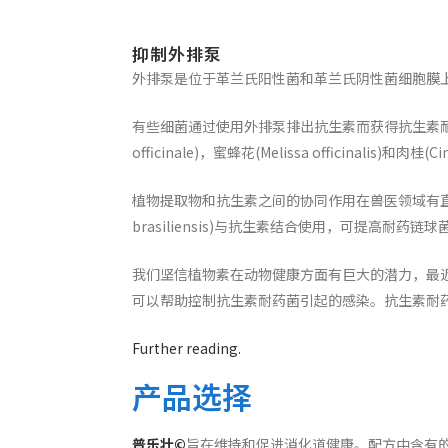
抑制外排泵
外排泵是位于革兰氏阳性菌和革兰氏阴性菌细胞膜
有些细菌通过使用外排泵排出抗生素而获得抗生素耐药
officinale)，蜜蜂花(Melissa officinalis)和肉桂(
植物提取物和抗生素之间的协同作用在兽医领域有直接的应用
brasiliensis)与抗生素结合使用，可提高耐药
我们坚信植物素在动物健康方面有巨大的潜力，最
可以帮助控制抗生素耐药菌引起的感染。抗生素耐
Further reading.
产品选择
普
乐壮
©
旨在维持和促进消化道健康。配方中含有