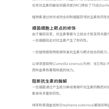
在将抗生素的最低抑菌浓度(MIC)降低了75倍(Sanhu
植物素通过修改或完全抑制细菌获得抗生素耐药性
细菌细胞上靶点的修饰
由于基因突变，抗生素需要与之结合才能发挥杀菌作
一些细菌因此对抗生素产生了耐药性。
一些植物提取物能够恢复抗生素与靶点结合的能力
以绿茶提取物(
Camellia sinensis)
为例：当它和β
西林金黄色葡萄球菌的效力。
阻断抗生素的酶解
一些细菌通过产生能分解或者破坏抗生素的酶而对抗生
素具有多重耐药性。
绿茶和泰国金钱树(Stephania suberosa)