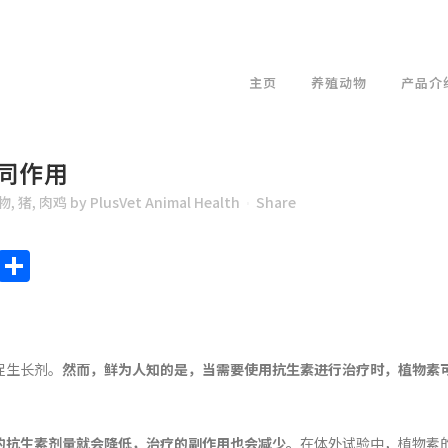
主页
养殖动物
产品介
同作用
物
,
猪
,
肉鸡
by
PlusVet Animal Health
Share
endly
ote
Chat
Sina
Share
Weibo
促生长剂。
然而，鲜为人知的是，当需要使用抗生素进行治疗时，植物素
的抗生素剂量就会降低，治疗的副作用也会减少。
在体外试验中，植物素