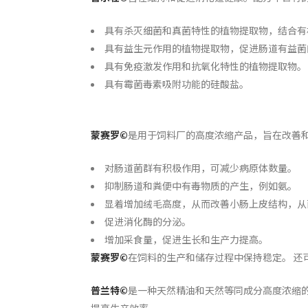
具有杀灭细菌和真菌特性的植物提取物，结合有
具有益生元作用的植物提取物，促进肠道有益菌
具有免疫激发作用和抗氧化特性的植物提取物。
具有霉菌毒素吸附功能的硅酸盐。
蒙
赛罗
©
是用于饲料厂的高度浓缩产品，旨在改善
对肠道菌群有积极作用，可减少病原体数量。
抑制肠道和粪便中有毒物质的产生，例如氨。
显着增加绒毛高度，从而改善小肠上皮结构，从
促进消化酶的分泌。
增加采食量，促进生长和生产力提高。
蒙
赛罗
©
在饲料的生产和储存过程中保持稳定。 还
普兰特©
是一种天然精油和天然等同成分高度浓缩