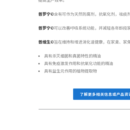
提高生产效率。
普罗宁
©
含有可作为天然防腐剂，抗氧化剂，祛痰
普罗宁
©
可以改善呼吸系统功能，并减轻各年龄段
普
维
生
©
旨在维持和增进消化道健康，在家禽、家
具有杀灭细菌和真菌特性的精油
具有免疫激发作用和抗氧化功能的精油
具有益生元作用的植物提取物
了解更多相关信息或产品资讯，请