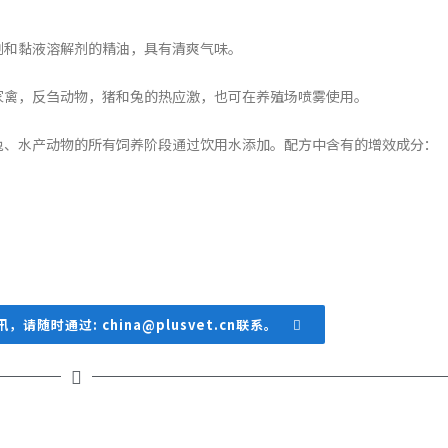
剂和黏液溶解剂的精油，具有清爽气味。
家禽，反刍动物，猪和兔的热应激，也可在养殖场喷雾使用。
兔、水产动物的所有饲养阶段通过饮用水添加。配方中含有的增效成分：
随时通过: china@plusvet.cn联系。