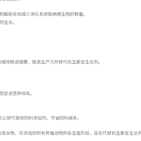
机酸能有效减少消化系统致病微生物的数量。
的生长。
和维持肠道健康，提高生产力并替代抗生素促生长剂。
而促进营养吸收。
可以替代其他饲料添加剂，节省饲料成本。
的混合物，可添加到所有养殖动物的各生理阶段，旨在代替抗生素促生长