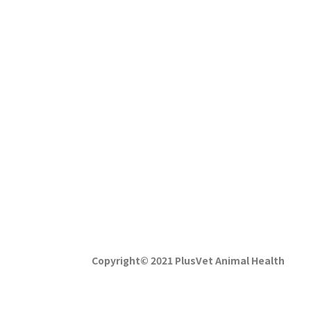
青岛普维动物保健品有限公司
地址: 山东省青岛市即墨环保产业园正望路二号
邮编: 266201
Copyright© 2021 PlusVet Animal Health
电话: 0532 8752 2311
邮箱: nihao@plusvet.cn