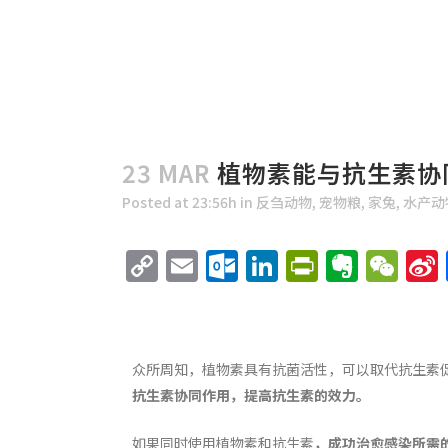
23 MAR
植物素能与抗生素协
Posted at 23:56h
in
反刍动物
,
宠物粮
,
家兔
,
水产动
Copy
Email
Outlook.com
LinkedIn
PrintFri
Evern
We
Link
众所周知，植物素具有抗菌活性，可以取代抗生素
抗生素协同作用，提高抗生素的效力。
如果同时使用植物素和抗生素
，成功治愈感染所需