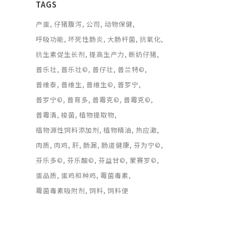
TAGS
产蛋
仔猪腹泻
公司
动物保健
呼吸功能
坏死性肠炎
大肠杆菌
抗氧化
抗生素促生长剂
提高生产力
断奶仔猪
普乐壮
普乐壮©
普仔壮
普兰特©
普维泰
普维生
普维生©
普罗宁
普罗宁©
普育多
普霉克©
普霉克©
普霉清
梭菌
植物提取物
植物源性饲料添加剂
植物精油
热应激
肉质
肉鸡
肝
肠漏
肠道健康
芬为宁©
芬乐多©
芬乐酸©
芬益甘©
蒙赛罗©
蛋品质
蛋鸡和种鸡
霉菌毒素
霉菌毒素吸附剂
饲料
饲料便