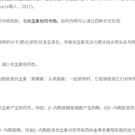
eza等人，2017)。
的作用机制，
与抗生素协同作用。
协同作用可以通过四种方式实现:
用的分子(靶点)的形状发生变化，导致抗生素无法与靶点结合而失去作
，减少抗生素耐药性。
-内酰胺类抗生素（青霉素、头孢菌素）一起使用时，它能够提高它们对耐
素产生耐药性。例如，β -内酰胺酶是细菌产生的酶，对β -内酰胺类抗
都能抑制β -内酰胺酶，恢复β -内酰胺类抗生素对耐甲氧西林金黄色葡萄球菌的效