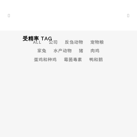
受精率 TAG
ALL
公司
反刍动物
宠物粮
家兔
水产动物
猪
肉鸡
蛋鸡和种鸡
霉菌毒素
鸭和鹅
为什么种公鸡需要饲喂天然抗氧化