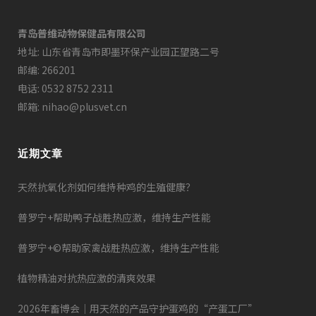
青岛普维动物保健品有限公司
地址: 山东省青岛市即墨环保产业园正望路二号
邮编: 266201
电话: 0532 8752 2311
邮箱: nihao@plusvet.cn
近期文章
天然抗氧化剂如何维持种鸡的生殖健康？
普罗宁+帮助鸭子战胜热应激，维持生产性能
普罗宁+©帮助家禽战胜热应激，维持生产性能
植物精油对抗热应激的清爽效果
2026年畜博会｜用天然的产品守护蛋鸡的“产蛋工厂”