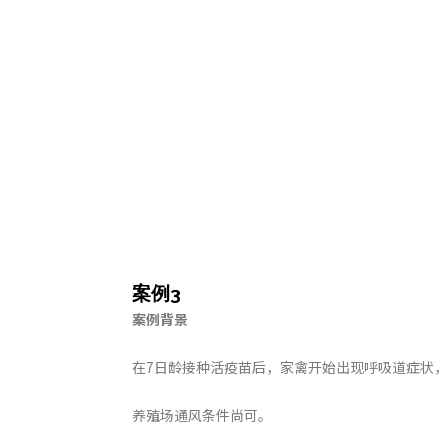
案例
3
案例背景
在7日龄接种活疫苗后，家禽开始出现呼吸道症状，
养殖场通风条件尚可。