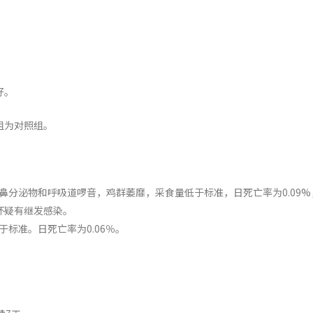
好。
组为对照组。
鼻分泌物和呼吸道啰音，鸡群萎靡，采食量低于标准，日死亡率为0.09%
怀疑有继发感染。
标准。日死亡率为0.06％。