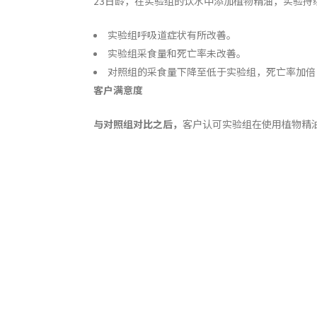
23日龄，在实验组的饮水中添加植物精油，实验持
实验组呼吸道症状有所改善。
实验组采食量和死亡率未改善。
对照组的采食量下降至低于实验组，死亡率加倍，
客户满意度
与对照组对比之后，
客户认可实验组在使用植物精