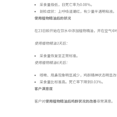
采食量极低，日死亡率为0.08％。
剖检症状：上呼吸道潮红，有少量半透明粘液。
使用植物精油后的状况
在23日龄开始在饮水中添加植物精油，并在空气中
使用植物精油
3
天后：
采食量恢复至正常标准。
使用植物精油
6
天后：
咳嗽、甩鼻现象明显减少，鸡群精神状态明显改
采食量比标准高。死亡率下降到0.03％。
客户满意度
客户对
使用植物精油后鸡群状况的改善
非常满意。