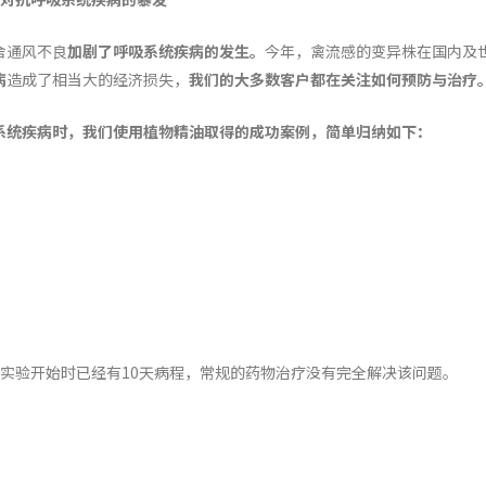
舍通风不良
加剧了呼吸系统疾病的发生。
今年，禽流感的变异株在国内及
病
造成了相当大的经济损失，
我们的大多数客户都在关注如何预防与治疗
系统疾病时，我们使用植物精油
取得的成功
案例
，
简单归纳如下
：
实验开始时已经有10天病程，常规的药物治疗没有完全解决该问题。