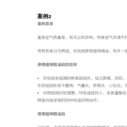
案例
2
案例背景
畜舍空气质量差，有灰尘和异味，鸡舍空气流通不
将两栋舍分为两组，实验组使用植物精油，另外一
使用植物精油前的症状
实验组有轻微的新城疫症状，站立困难，闭目，
实验组剖检有干酪物、气囊炎、肝周炎、心包炎。
对照组相对较健康，呼吸道症状少，采食量略低于
两组均接受相同的呼吸道药物治疗。
使用植物精油后