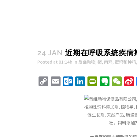
24 JAN
近期在呼吸系统疾病
Posted at 01:14h
in
反刍动物
,
猪
,
肉鸡
,
蛋鸡和种鸡
Copy
Email
Outlook.com
LinkedIn
PrintFri
Evern
We
Link
大自然的魔力帮助您的鸡对抗呼