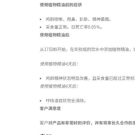
使用植物精油前的症状
鸡群咳嗽、甩鼻、趴卧、精神萎靡。
采食量正常。日死亡率0.05％。
使用植物精油后
从17日龄开始，在实验组的饮水中添加植物精油，
使用植物精油
4
天后：
鸡群精神状态明显改善，且采食量已超过正常标
使用植物精油
6
天后：
呼吸道症状完全消除。
客户满意度
客户
对产品有非常好的评价，并有将来长久合作的