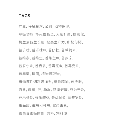
TAGS
产蛋
仔猪腹泻
公司
动物保健
呼吸功能
坏死性肠炎
大肠杆菌
抗氧化
抗生素促生长剂
提高生产力
断奶仔猪
普乐壮
普乐壮©
普仔壮
普兰特©
普维泰
普维生
普维生©
普罗宁
普罗宁©
普育多
普霉克©
普霉克©
普霉清
梭菌
植物提取物
植物源性饲料添加剂
植物精油
热应激
肉质
肉鸡
肝
肠漏
肠道健康
芬为宁©
芬乐多©
芬乐酸©
芬益甘©
蒙赛罗©
蛋品质
蛋鸡和种鸡
霉菌毒素
霉菌毒素吸附剂
饲料
饲料便