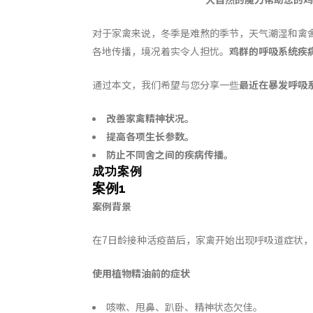
对于家禽来说，冬季是难熬的季节，天气潮湿和禽
各地传播，境况着实令人担忧。
鸡群的呼吸系统疾
通过本文，我们希望与您分享一些
最近
在暴发呼吸
改善家禽精神状况。
提高各项生长参数。
防止不同舍之间的疾病传播。
成功案例
案例
1
案例背景
在7日龄接种活疫苗后，家禽开始出现呼吸道症状，
使用植物精油前的症状
咳嗽、甩鼻、趴卧、精神状态欠佳。