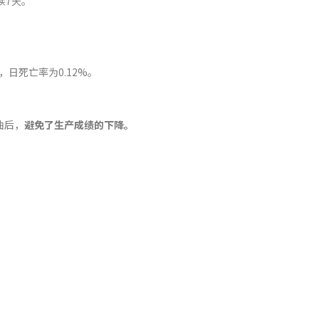
续7天。
日死亡率为0.12%。
油后，
避免了生产成绩的下降。