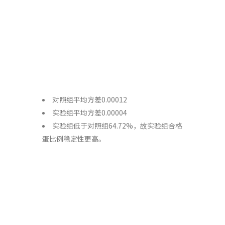
对照组平均方差0.00012
实验组平均方差0.00004
实验组低于对照组64.72%，故实验组合格
蛋比例稳定性更高。