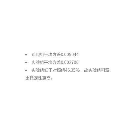
对照组平均方差0.005044
实验组平均方差0.002706
实验组低于对照组46.35%，故实验组料蛋
比稳定性更高。