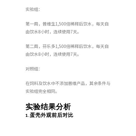
实验组：
第一周，普维生1,500倍稀释后饮水，每天自
由饮水8小时，连续使用7天。
第二周，芬乐多1,500倍稀释后饮水，每天自
由饮水8小时，连续使用7天。
对照组：
在饲料及饮水中不添加普维产品，其余条件与
实验组完全相同。
实验结果分析
1.蛋壳外观前后对比