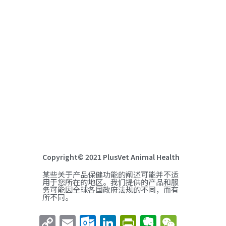
Copyright© 2021 PlusVet Animal Health
某些关于产品保健功能的阐述可能并不适
用于您所在的地区。我们提供的产品和服
务可能因全球各国政府法规的不同，而有
所不同。
Copy
Email
Outlook.com
LinkedIn
PrintFriend
Evernote
WeCha