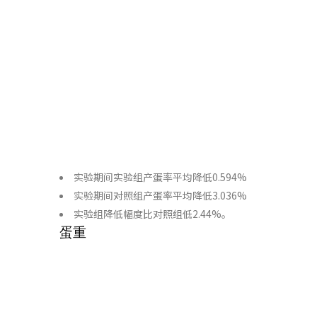
实验期间实验组产蛋率平均降低0.594%
实验期间对照组产蛋率平均降低3.036%
实验组降低幅度比对照组低2.44%。
蛋重