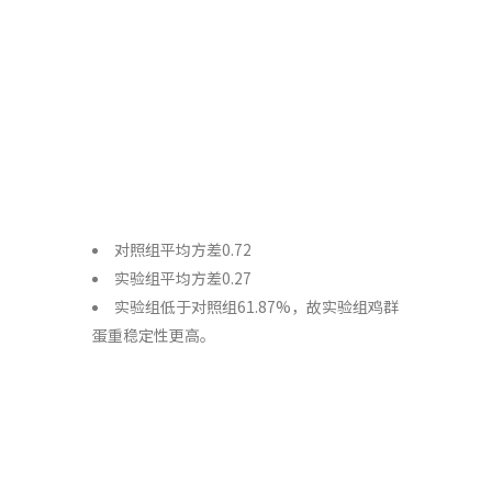
对照组平均方差0.72
实验组平均方差0.27
实验组低于对照组61.87%，故实验组鸡群
蛋重稳定性更高。