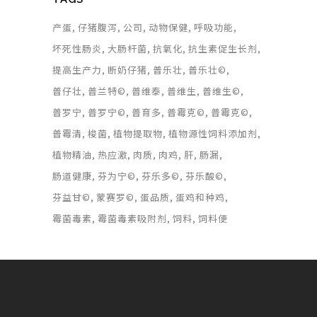
产蛋
仔猪腹泻
公司
动物保健
呼吸功能
坏死性肠炎
大肠杆菌
抗氧化
抗生素促生长剂
提高生产力
断奶仔猪
普乐壮
普乐壮©
普仔壮
普兰特©
普维泰
普维生
普维生©
普罗宁
普罗宁©
普育多
普霉克©
普霉克©
普霉清
梭菌
植物提取物
植物源性饲料添加剂
植物精油
热应激
肉质
肉鸡
肝
肠漏
肠道健康
芬为宁©
芬乐多©
芬乐酸©
芬益甘©
蒙赛罗©
蛋品质
蛋鸡和种鸡
霉菌毒素
霉菌毒素吸附剂
饲料
饲料便