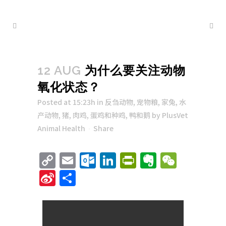
12 AUG
为什么要关注动物
氧化状态？
Posted at 15:23h
in
反刍动物
,
宠物粮
,
家兔
,
水
产动物
,
猪
,
肉鸡
,
蛋鸡和种鸡
,
鸭和鹅
by
PlusVet
Animal Health
Share
Copy
Email
Outlook.com
LinkedIn
PrintFriend
Evernote
WeCha
Link
Sina
Share
Weibo