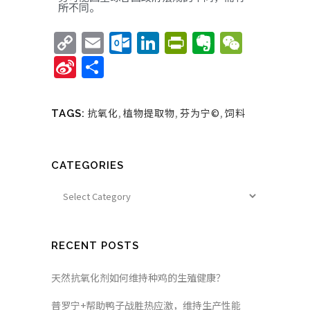
所不同。
Copy
Email
Outlook.com
LinkedIn
PrintFriend
Evernote
WeCha
Link
Sina
Share
Weibo
抗氧化
,
植物提取物
,
芬为宁©
,
饲料
TAGS:
CATEGORIES
RECENT POSTS
天然抗氧化剂如何维持种鸡的生殖健康？
普罗宁+帮助鸭子战胜热应激，维持生产性能