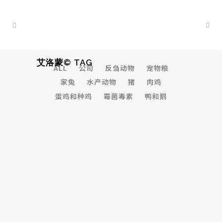
艾洛蒙© TAG
ALL
公司
反刍动物
宠物粮
家兔
水产动物
猪
肉鸡
蛋鸡和种鸡
霉菌毒素
鸭和鹅
普维动保参展第十届国际畜牧及水产
养殖大会
...
20 May, 2026