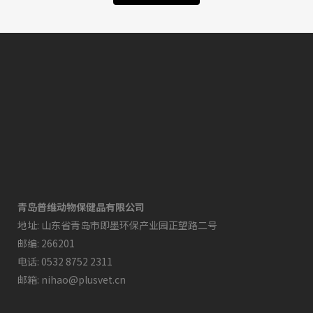
青岛普维动物保健品有限公司
地址: 山东省青岛市即墨环保产业园正望路二号
邮编: 266201
电话: 0532 8752 2311
邮箱: nihao@plusvet.cn