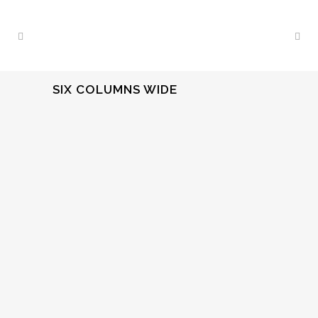
SIX COLUMNS WIDE
ALL
ART
BUSINESS
PHOTOGRAPHY
ZOOM
VIEW
ZOOM
VIEW