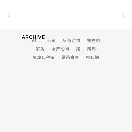
ARCHIVE
ALL
公司
反刍动物
宠物粮
家兔
水产动物
猪
肉鸡
蛋鸡和种鸡
霉菌毒素
鸭和鹅
VENICE ART PAVILION
...
07 October, 2013
VIMEO FX SHOWREEL