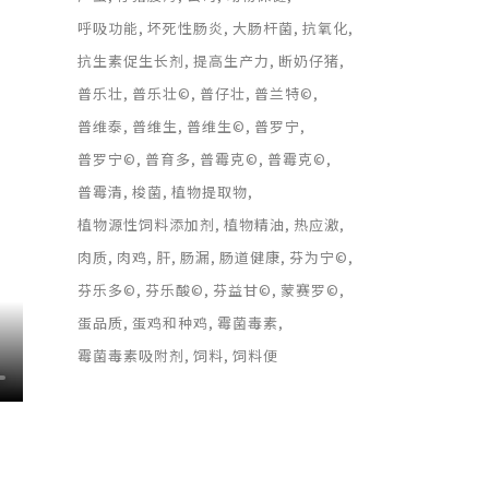
呼吸功能
坏死性肠炎
大肠杆菌
抗氧化
抗生素促生长剂
提高生产力
断奶仔猪
普乐壮
普乐壮©
普仔壮
普兰特©
普维泰
普维生
普维生©
普罗宁
普罗宁©
普育多
普霉克©
普霉克©
普霉清
梭菌
植物提取物
植物源性饲料添加剂
植物精油
热应激
肉质
肉鸡
肝
肠漏
肠道健康
芬为宁©
芬乐多©
芬乐酸©
芬益甘©
蒙赛罗©
蛋品质
蛋鸡和种鸡
霉菌毒素
霉菌毒素吸附剂
饲料
饲料便