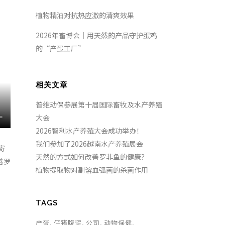
植物精油对抗热应激的清爽效果
2026年畜博会｜用天然的产品守护蛋鸡
的“产蛋工厂”
相关文章
普维动保参展第十届国际畜牧及水产养殖
大会
2026智利水产养殖大会成功举办！
我们参加了2026越南水产养殖展会
寄
天然的方式如何改善罗非鱼的健康？
善罗
植物提取物对副溶血弧菌的杀菌作用
TAGS
产蛋
仔猪腹泻
公司
动物保健