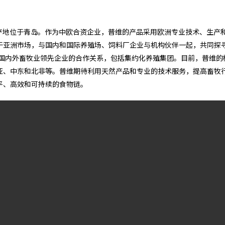
于2013年，产地位于青岛。作为中欧合资企业，普维的产品采用欧洲专业技术、生产
于亚洲市场，与国内和国际养殖场、饲料厂企业与机构伙伴一起，共同探
与国内外畜牧业领先企业的合作关系，包括集约化养殖集团。目前，普维的
亚、中东和北非等。普维期待利用天然产品和专业的技术服务，提高畜牧
平、高效和可持续的食物链。