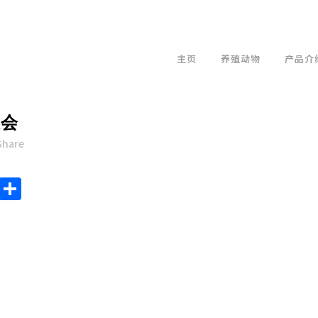
主页
养殖动物
产品介
大会
Share
endly
ote
Chat
Sina
Share
Weibo