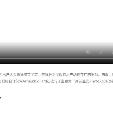
巴西水产大会圆满结束了🔚。普维分享了改善水产动物存在的细菌、病毒、
作伙伴ArnaudCollard还进行了主题为“用芬益安PhytoAqua改
？