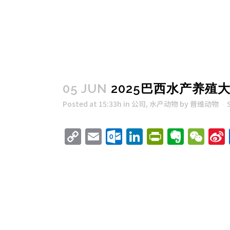
05 JUN
2025巴西水产养殖
Posted at 15:33h
in
公司
,
水产动物
by
普维动物
Copy
Email
Outlook.com
LinkedIn
PrintFri
Evern
We
Link