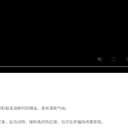
剂和黏液溶解剂的精油，具有清爽气味。
家禽，反刍动物，猪和兔的热应激，也可在养殖场喷雾使用。