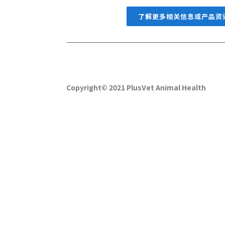
了解更多相关信息或产品资讯，请
Copyright© 2021 PlusVet Animal Health
青岛普维动物保健品有限公司
地址: 山东省青岛市即墨环保产业园正望路二号
邮编: 266201