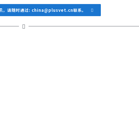
随时通过: china@plusvet.cn联系。
近期文章
普罗宁+©帮助家禽战胜热应激，维持生产性能
植物精油对抗热应激的清爽效果
2026年畜博会｜用天然的产品守护蛋鸡的“产蛋工
厂”
普维动保参展第十届国际畜牧及水产养殖大会