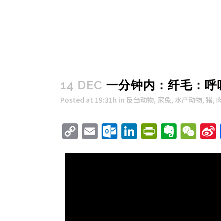
14 DEC
一分钟内：纤毛：呼
Posted at 19:31h
in
反刍动物
,
家兔
,
水产动物
,
猪
,
Copy
Email
Outlook.com
LinkedIn
PrintFri
Evern
We
Link