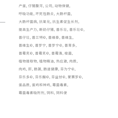
产蛋
仔猪腹泻
公司
动物保健
呼吸功能
坏死性肠炎
大肠杆菌
大肠杆菌病
抗氧化
抗生素促生长剂
提高生产力
断奶仔猪
普乐壮
普乐壮©
普仔壮
普兰特©
普维泰
普维生
普维生©
普罗宁
普罗宁©
普育多
普霉克©
普霉克©
普霉清
梭菌
植物提取物
植物精油
热应激
肉质
关注我们的社交媒体
肉鸡
肝
肠漏
肠道健康
芬为宁©
芬乐多©
芬乐酸©
芬益甘©
蒙赛罗©
蛋品质
蛋鸡和种鸡
霉菌毒素
关注公众号获取最新资讯
霉菌毒素吸附剂
饲料
饲料便