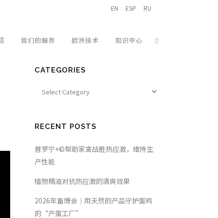
EN
ESP
RU
绍
我们的服务
欧洲技术
知识中心
CATEGORIES
RECENT POSTS
普罗宁+©帮助家禽战胜热应激，维持生
产性能
植物精油对抗热应激的清爽效果
2026年畜博会｜用天然的产品守护蛋鸡
的“产蛋工厂”