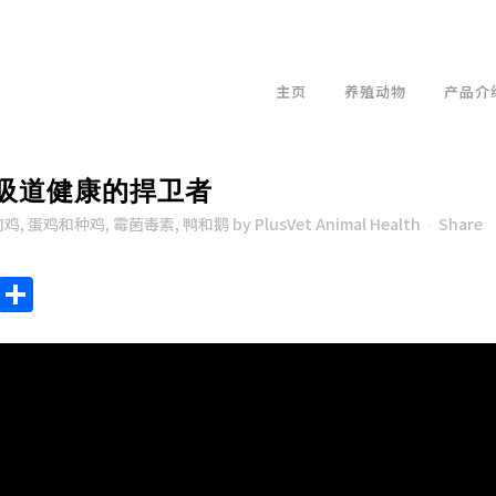
主页
养殖动物
产品介
吸道健康的捍卫者
肉鸡
,
蛋鸡和种鸡
,
霉菌毒素
,
鸭和鹅
by
PlusVet Animal Health
Share
endly
ote
Chat
Sina
Share
Weibo