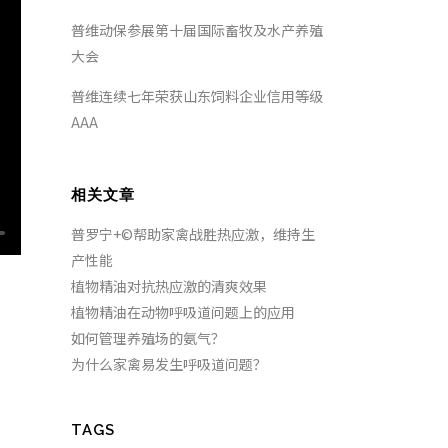
普维动保参展第十届国际畜牧及水产养殖
大会
普维连续七年荣获山东饲料企业信用等级
AAA
相关文章
普罗宁+©帮助家禽战胜热应激，维持生
产性能
植物精油对抗热应激的清爽效果
植物精油在动物呼吸道问题上的应用
如何管理养殖场的氨气？
为什么家禽易发生呼吸道问题？
TAGS