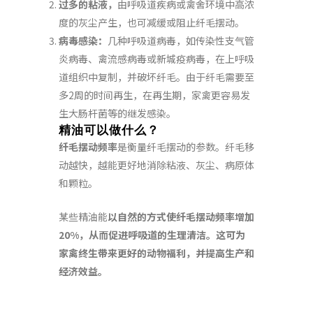
过多的粘液，
由呼吸道疾病或禽舍环境中高浓
度的灰尘产生，也可减缓或阻止纤毛摆动。
病毒感染：
几种呼吸道病毒，如传染性支气管
炎病毒、禽流感病毒或新城疫病毒，在上呼吸
道组织中复制，并破坏纤毛。由于纤毛需要至
多2周的时间再生，在再生期，家禽更容易发
生大肠杆菌等的继发感染。
精油可以做什么？
纤毛摆动频率
是衡量纤毛摆动的参数。纤毛移
动越快，越能更好地消除粘液、灰尘、病原体
和颗粒。
某些精油能
以自然的方式使纤毛摆动频率增加
20%
，从而促进呼吸道的生理清洁。这可为
家禽终生带来更好的动物福利，并提高生产和
经济效益。