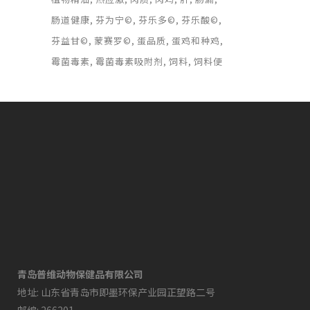
肠道健康
芬为宁©
芬乐多©
芬乐酸©
芬益甘©
蒙赛罗©
蛋品质
蛋鸡和种鸡
霉菌毒素
霉菌毒素吸附剂
饲料
饲料便
青岛普维动物保健品有限公司
地址: 山东省青岛市即墨环保产业园正望路二号
邮编: 266201