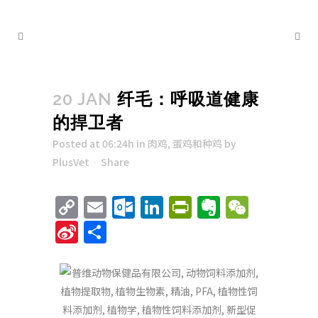
20 JAN
纤毛：呼吸道健康
的捍卫者
Posted at 06:24h
in
肉鸡
,
蛋鸡和种鸡
by
PlusVet
Share
Copy
Email
Outlook.com
LinkedIn
PrintFriend
Evernote
WeCha
Link
Sina
Share
Weibo