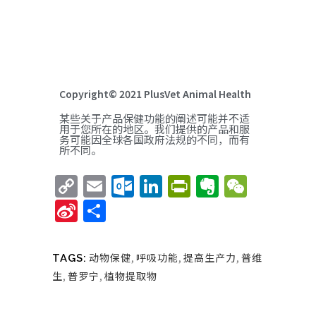
Copyright© 2021 PlusVet Animal Health
某些关于产品保健功能的阐述可能并不适
用于您所在的地区。我们提供的产品和服
务可能因全球各国政府法规的不同，而有
所不同。
Copy
Email
Outlook.com
LinkedIn
PrintFriend
Evernote
WeCha
Link
Sina
Share
Weibo
动物保健
,
呼吸功能
,
提高生产力
,
普维
TAGS:
生
,
普罗宁
,
植物提取物