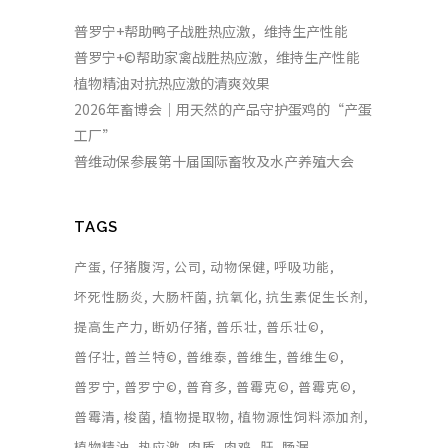
普罗宁+帮助鸭子战胜热应激，维持生产性能
普罗宁+©帮助家禽战胜热应激，维持生产性能
植物精油对抗热应激的清爽效果
2026年畜博会｜用天然的产品守护蛋鸡的“产蛋
工厂”
普维动保参展第十届国际畜牧及水产养殖大会
TAGS
产蛋
仔猪腹泻
公司
动物保健
呼吸功能
坏死性肠炎
大肠杆菌
抗氧化
抗生素促生长剂
提高生产力
断奶仔猪
普乐壮
普乐壮©
普仔壮
普兰特©
普维泰
普维生
普维生©
普罗宁
普罗宁©
普育多
普霉克©
普霉克©
普霉清
梭菌
植物提取物
植物源性饲料添加剂
植物精油
热应激
肉质
肉鸡
肝
肠漏