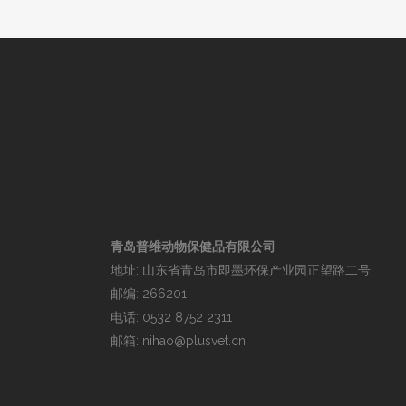
青岛普维动物保健品有限公司
地址: 山东省青岛市即墨环保产业园正望路二号
邮编: 266201
电话: 0532 8752 2311
邮箱: nihao@plusvet.cn