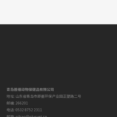
06 April, 2021
青岛普维动物保健品有限公司
地址: 山东省青岛市即墨环保产业园正望路二号
邮编: 266201
电话: 0532 8752 2311
邮箱: nihao@plusvet.cn