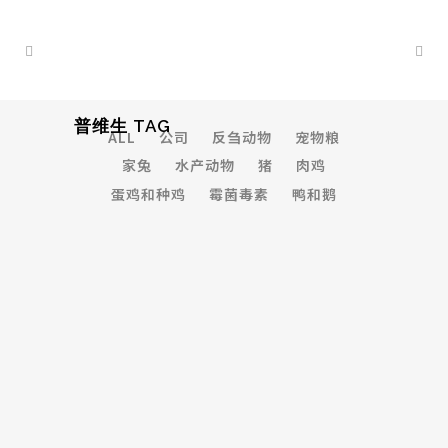
普维生 TAG
ALL
公司
反刍动物
宠物粮
家兔
水产动物
猪
肉鸡
蛋鸡和种鸡
霉菌毒素
鸭和鹅
土耳其｜第九届国际家禽肠道健康大
会
...
25 April, 2026