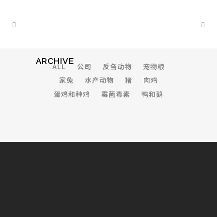
ARCHIVE
ALL
公司
反刍动物
宠物粮
家兔
水产动物
猪
肉鸡
蛋鸡和种鸡
霉菌毒素
鸭和鹅