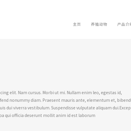
主页
养殖动物
产品介
ing elit. Nam cursus. Morbi ut mi. Nullam enim leo, egestas id,
eifend nonummy diam. Praesent mauris ante, elementum et, biben
 quis dui viverra vestibulum. Suspendisse vulputate aliquam dui.Exce
pa qui officia deserunt mollit anim id est laborum