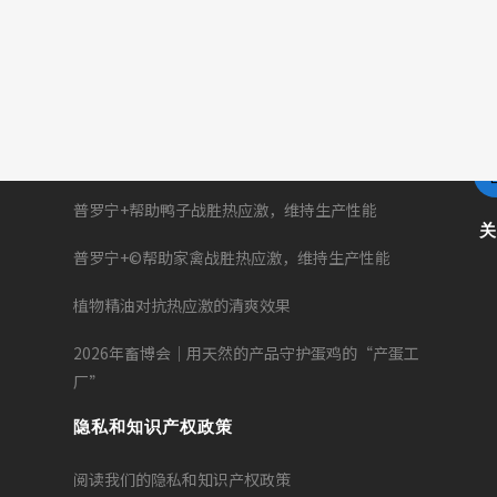
近期文章
天然抗氧化剂如何维持种鸡的生殖健康？
普罗宁+帮助鸭子战胜热应激，维持生产性能
普罗宁+©帮助家禽战胜热应激，维持生产性能
植物精油对抗热应激的清爽效果
2026年畜博会｜用天然的产品守护蛋鸡的“产蛋工
厂”
隐私和知识产权政策
阅读我们的隐私和知识产权政策