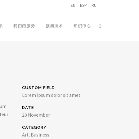
EN
ESP
RU
绍
我们的服务
欧洲技术
知识中心
CUSTOM FIELD
Lorem ipsum dolor sit amet
dum
DATE
pteur
20 November
CATEGORY
Art, Business