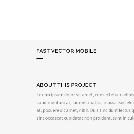
FAST VECTOR MOBILE
ABOUT THIS PROJECT
Lorem ipsum dolor sit amet, consectetuer adipisc
condimentum at, laoreet mattis, massa. Sed el
at, posuere sit amet, nibh. Duis tincidunt lectus
sint occaecat cupidatat non proident, sunt in cul