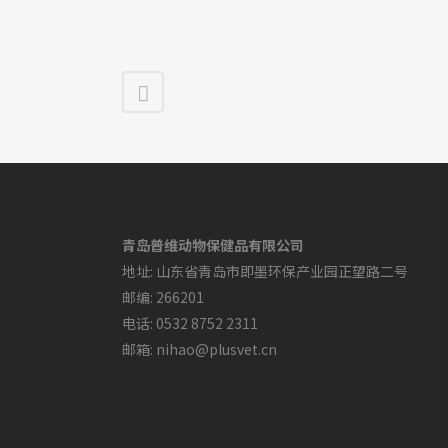
青岛普维动物保健品有限公司
地址: 山东省青岛市即墨环保产业园正望路二号
邮编: 266201
电话: 0532 8752 2311
邮箱: nihao@plusvet.cn