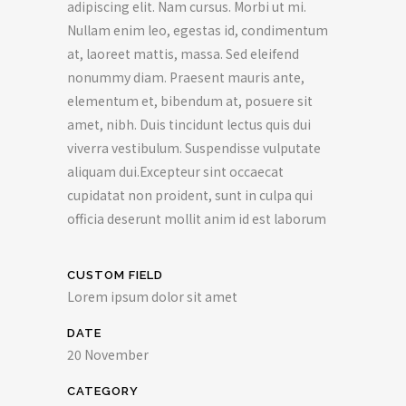
adipiscing elit. Nam cursus. Morbi ut mi.
Nullam enim leo, egestas id, condimentum
at, laoreet mattis, massa. Sed eleifend
nonummy diam. Praesent mauris ante,
elementum et, bibendum at, posuere sit
amet, nibh. Duis tincidunt lectus quis dui
viverra vestibulum. Suspendisse vulputate
aliquam dui.Excepteur sint occaecat
cupidatat non proident, sunt in culpa qui
officia deserunt mollit anim id est laborum
CUSTOM FIELD
Lorem ipsum dolor sit amet
DATE
20 November
CATEGORY