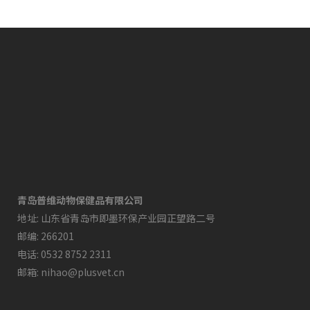
青岛普维动物保健品有限公司
地址: 山东省青岛市即墨环保产业园正望路二号
邮编: 266201
电话: 0532 8752 2311
邮箱: nihao@plusvet.cn