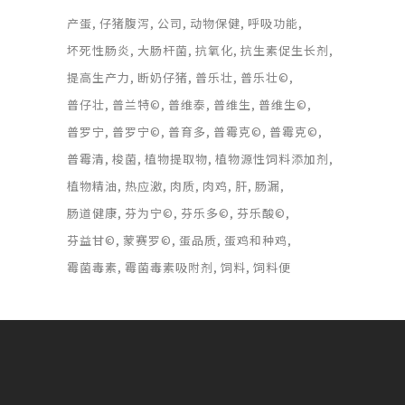
产蛋
仔猪腹泻
公司
动物保健
呼吸功能
坏死性肠炎
大肠杆菌
抗氧化
抗生素促生长剂
提高生产力
断奶仔猪
普乐壮
普乐壮©
普仔壮
普兰特©
普维泰
普维生
普维生©
普罗宁
普罗宁©
普育多
普霉克©
普霉克©
普霉清
梭菌
植物提取物
植物源性饲料添加剂
植物精油
热应激
肉质
肉鸡
肝
肠漏
肠道健康
芬为宁©
芬乐多©
芬乐酸©
芬益甘©
蒙赛罗©
蛋品质
蛋鸡和种鸡
霉菌毒素
霉菌毒素吸附剂
饲料
饲料便