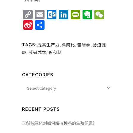
Copy
Email
Outlook.com
LinkedIn
PrintFriend
Evernote
WeCha
Link
Sina
Share
Weibo
提高生产力
,
料肉比
,
普维泰
,
肠道健
TAGS:
康
,
节省成本
,
鸭和鹅
CATEGORIES
RECENT POSTS
天然抗氧化剂如何维持种鸡的生殖健康？