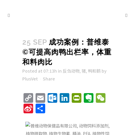
25 SEP
成功案例：普维泰
©可提高肉鸭出栏率，体重
和料肉比
Posted at 07:13h
in
反刍动物
,
猪
,
鸭和鹅
by
PlusVet
Share
Copy
Email
Outlook.com
LinkedIn
PrintFriend
Evernote
WeCha
Link
Sina
Share
Weibo