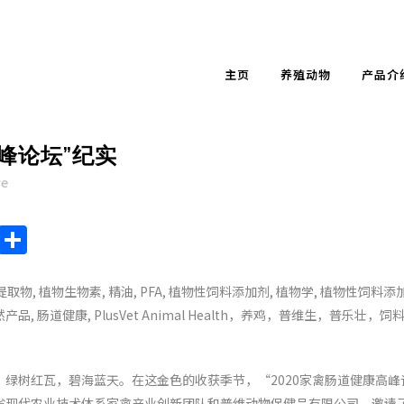
主页
养殖动物
产品介
峰论坛”纪实
re
endly
ote
Chat
Sina
Share
Weibo
绿树红瓦，碧海蓝天。在这金色的收获季节，“2020家禽肠道健康高峰
省现代农业技术体系家禽产业创新团队和普维动物保健品有限公司，邀请