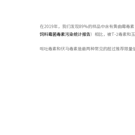
在2019年，我们发现89%的样品中含有黄曲霉毒素
饲料霉菌毒素污染统计报告
）相比，被T-2毒素和
呕吐毒素和伏马毒素是最两种常见的超过推荐限量