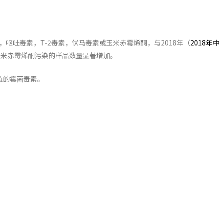
，呕吐毒素，T-2毒素，伏马毒素或玉米赤霉烯酮，与2018年（
2018年
玉米赤霉烯酮污染的样品数量显著增加。
值的霉菌毒素。