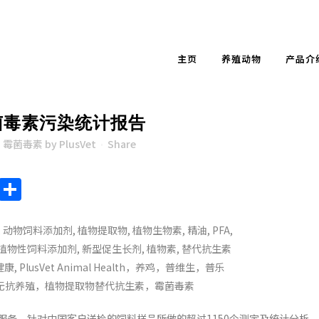
主页
养殖动物
产品介
菌毒素污染统计报告
,
霉菌毒素
by
PlusVet
Share
endly
ote
Chat
Sina
Share
Weibo
测服务，针对中国客户送检的饲料样品所做的超过1150个测定及统计分析