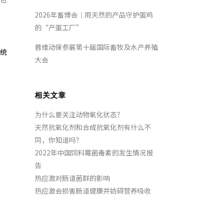
2026年畜博会｜用天然的产品守护蛋鸡
的“产蛋工厂”
普维动保参展第十届国际畜牧及水产养殖
染统
大会
相关文章
为什么要关注动物氧化状态？
天然抗氧化剂和合成抗氧化剂有什么不
同，你知道吗？
2022年中国饲料霉菌毒素的发生情况报
告
热应激对肠道菌群的影响
热应激会损害肠道健康并妨碍营养吸收