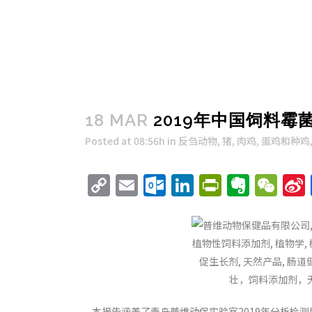
18 MAR
2019年中国饲料霉
Posted at 08:56h
in
反刍动物
,
猪
,
肉鸡
,
蛋鸡和种鸡
Copy
Email
Outlook.com
LinkedIn
PrintFri
Evern
We
Link
本报告涵盖了青岛普维动保实验室2019年分析检