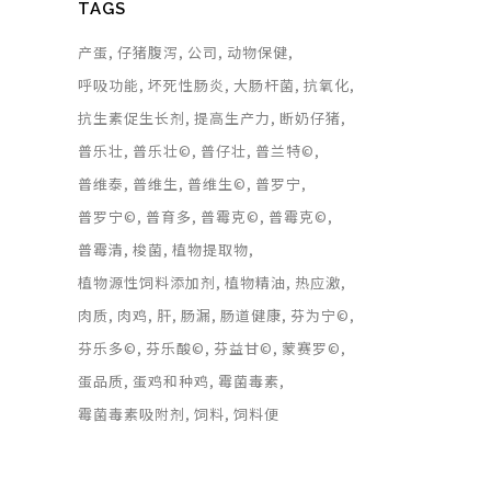
TAGS
产蛋
仔猪腹泻
公司
动物保健
呼吸功能
坏死性肠炎
大肠杆菌
抗氧化
抗生素促生长剂
提高生产力
断奶仔猪
普乐壮
普乐壮©
普仔壮
普兰特©
普维泰
普维生
普维生©
普罗宁
普罗宁©
普育多
普霉克©
普霉克©
普霉清
梭菌
植物提取物
植物源性饲料添加剂
植物精油
热应激
肉质
肉鸡
肝
肠漏
肠道健康
芬为宁©
芬乐多©
芬乐酸©
芬益甘©
蒙赛罗©
蛋品质
蛋鸡和种鸡
霉菌毒素
霉菌毒素吸附剂
饲料
饲料便