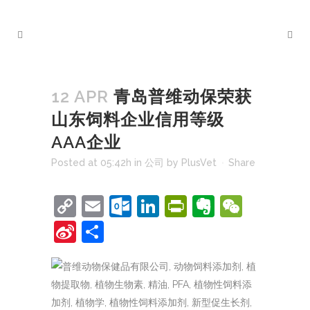
12 APR
青岛普维动保荣获
山东饲料企业信用等级
AAA企业
Posted at 05:42h
in
公司
by
PlusVet
Share
Copy
Email
Outlook.com
LinkedIn
PrintFriendl
Evernote
WeCh
Link
Sina
Share
Weibo