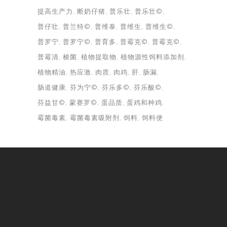
提高生产力
断奶仔猪
普乐壮
普乐壮©
普仔壮
普兰特©
普维泰
普维生
普维生©
普罗宁
普罗宁©
普育多
普霉克©
普霉克©
普霉清
梭菌
植物提取物
植物源性饲料添加剂
植物精油
热应激
肉质
肉鸡
肝
肠漏
肠道健康
芬为宁©
芬乐多©
芬乐酸©
芬益甘©
蒙赛罗©
蛋品质
蛋鸡和种鸡
霉菌毒素
霉菌毒素吸附剂
饲料
饲料便