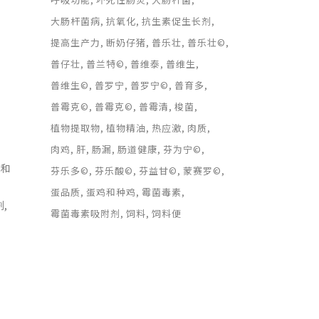
大肠杆菌病
抗氧化
抗生素促生长剂
提高生产力
断奶仔猪
普乐壮
普乐壮©
普仔壮
普兰特©
普维泰
普维生
普维生©
普罗宁
普罗宁©
普育多
普霉克©
普霉克©
普霉清
梭菌
植物提取物
植物精油
热应激
肉质
肉鸡
肝
肠漏
肠道健康
芬为宁©
）和
芬乐多©
芬乐酸©
芬益甘©
蒙赛罗©
蛋品质
蛋鸡和种鸡
霉菌毒素
,
霉菌毒素吸附剂
饲料
饲料便