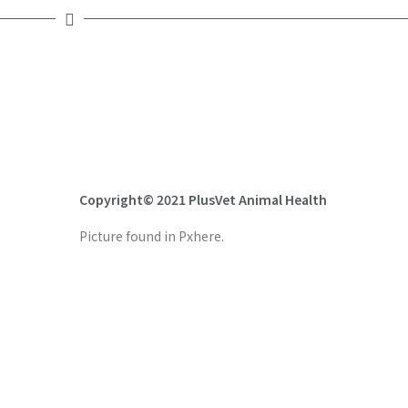
近期文章
Copyright© 2021 PlusVet Animal Health
普罗宁+©帮助家禽战胜热应激，维持生产性能
Picture found in Pxhere.
植物精油对抗热应激的清爽效果
普维动保参展第十届国际畜牧及水产养殖大会
普维连续七年荣获山东饲料企业信用等级AAA
土耳其｜第九届国际家禽肠道健康大会