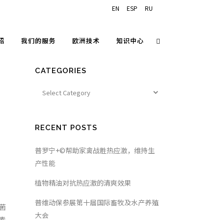
EN
ESP
RU
绍
我们的服务
欧洲技术
知识中心
CATEGORIES
RECENT POSTS
普罗宁+©帮助家禽战胜热应激，维持生
产性能
植物精油对抗热应激的清爽效果
普维动保参展第十届国际畜牧及水产养殖
菌
大会
素