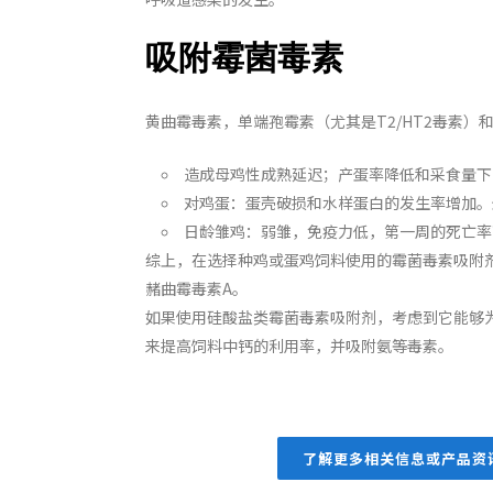
吸附霉菌毒素
黄曲霉毒素，单端孢霉素（尤其是T2/HT2毒素
造成母鸡性成熟延迟；产蛋率降低和采食量下
对鸡蛋：蛋壳破损和水样蛋白的发生率增加。
日龄雏鸡：弱雏，免疫力低，第一周的死亡率
综上，在选择种鸡或蛋鸡饲料使用的霉菌毒素吸附剂
赭曲霉毒素A。
如果使用硅酸盐类霉菌毒素吸附剂，考虑到它能够
来提高饲料中钙的利用率，并吸附氨等毒素。
了解更多相关信息或产品资讯，请