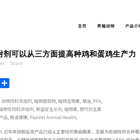
主页
养殖动物
产品介
附剂可以从三方面提高种鸡和蛋鸡生产力
Vet
Share
endly
ote
Chat
Sina
Share
Weibo
. 近年来硅酸盐类产品已经从主要吸附黄曲霉素，发展为能够吸附各种霉
吸附率，与酵母细胞壁类产品相同或更高 (如玉米赤霉烯酮≥83％,呕吐毒