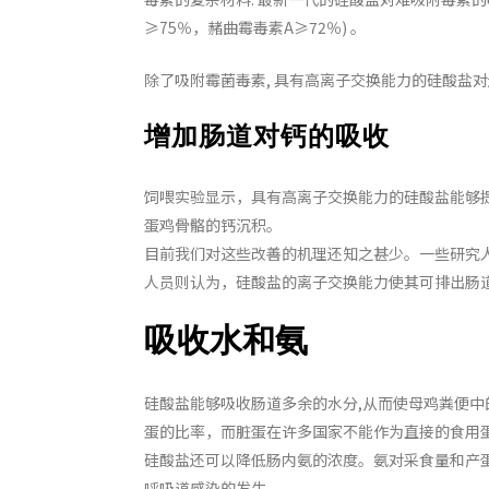
≥75％，赭曲霉毒素A≥72％) 。
除了吸附霉菌毒素, 具有高离子交换能力的硅酸盐
增加肠道对钙的吸收
饲喂实验显示，具有高离子交换能力的硅酸盐能够提
蛋鸡骨骼的钙沉积。
目前我们对这些改善的机理还知之甚少。一些研究人
人员则认为，硅酸盐的离子交换能力使其可排出肠道
吸收水和氨
硅酸盐能够吸收肠道多余的水分,从而使母鸡粪便
蛋的比率，而脏蛋在许多国家不能作为直接的食用
硅酸盐还可以降低肠内氨的浓度。氨对采食量和产蛋
呼吸道感染的发生。