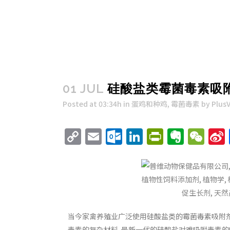
01 JUL
硅酸盐类霉菌毒素吸
Posted at 03:34h
in
蛋鸡和种鸡
,
霉菌毒素
by
Plus
Copy
Email
Outlook.com
LinkedIn
PrintFri
Evern
We
Link
当今家禽养殖业广泛使用硅酸盐类的霉菌毒素吸附剂
毒素的复杂材料. 最新一代的硅酸盐对难吸附毒素的