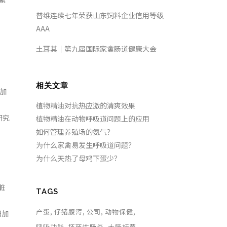
普维连续七年荣获山东饲料企业信用等级
AAA
土耳其｜第九届国际家禽肠道健康大会
相关文章
加
植物精油对抗热应激的清爽效果
研究
植物精油在动物呼吸道问题上的应用
如何管理养殖场的氨气？
为什么家禽易发生呼吸道问题？
为什么天热了母鸡下蛋少？
脏
TAGS
产蛋
仔猪腹泻
公司
动物保健
增加
呼吸功能
坏死性肠炎
大肠杆菌