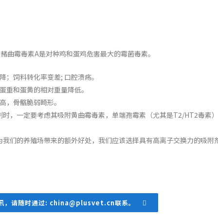
）和赭曲霉毒素A是对种鸡和蛋鸡危害最大的霉菌毒素。
降；饲料转化率变差; 口腔溃疡。
蛋重和蛋黄的相对重量降低。
高，骨骼脆弱畸形。
时，一定要考虑其吸附黄曲霉毒素，单端孢霉素（尤其是T2/HT2毒素
为我们的养殖场带来的额外好处，我们应该选择具有高离子交换力的吸附剂
随时通过: china@plusvet.cn联系。